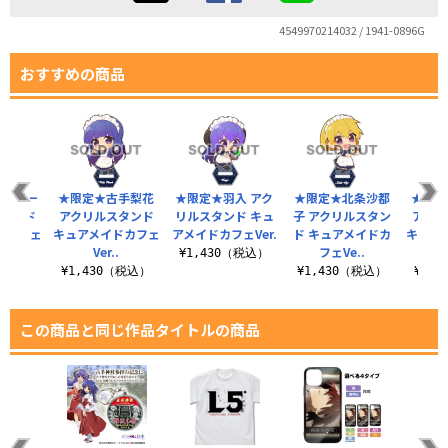
4549970214032 / 1941-0896G
おすすめの商品
前原圭一
★限定★古手梨花
★限定★羽入 アク
★限定★北条沙都
★限定
スタンド
アクリルスタンド
リルスタンド キュ
子 アクリルスタン
アクリ
ドカフェ
キュアメイドカフェ
アメイドカフェVer.
ド キュアメイドカ
キュア
.
Ver..
フェVe..
¥1,430（税込）
（税込）
¥1,430（税込）
¥1,430（税込）
¥1,
この商品と同じ作品タイトルの商品