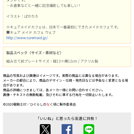
・お食事などと一緒に記念撮影しても楽しい！
イラスト：ぱかたろ
※キュアメイドカフェは、日本で一番最初にできたメイドカフェです。
■キュア メイド カフェ ウェブ
http://www.curemaid.jp/
製品スペック（サイズ・素材など）
組み立て前プレートサイズ：縦13×横12cm / アクリル製
商品の写真および画像はイメージです。実際の商品とは異なる場合があります。
メーカーの都合により、商品のデザイン・仕様・発売日などは予告なく変更となる場
合があります。
商品の詳細につきましては、各メーカー様にお問い合わせください。
画像・テキストの無断転載、及びそれに準ずる行為を一切禁止いたします。
©2020竜騎士07／ひぐらしの
な
く頃に製作委員会
「いいね」と思ったら友達に共有！