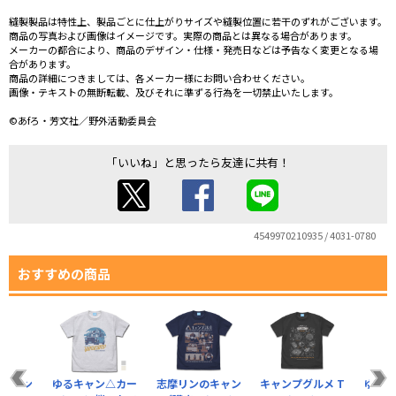
縫製製品は特性上、製品ごとに仕上がりサイズや縫製位置に若干のずれがございます。
商品の写真および画像はイメージです。実際の商品とは異なる場合があります。
メーカーの都合により、商品のデザイン・仕様・発売日などは予告なく変更となる場
合があります。
商品の詳細につきましては、各メーカー様にお問い合わせください。
画像・テキストの無断転載、及びそれに準ずる行為を一切禁止いたします。
©あfろ・芳文社／野外活動委員会
「いいね」と思ったら友達に共有！
4549970210935 / 4031-0780
おすすめの商品
のキャン
ゆるキャン△カー
志摩リンのキャン
キャンプグルメ T
ゆる