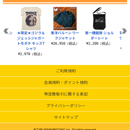
ワッペン
★限定★ゴジラ＆
東洋バルーン ワー
第一機龍隊 ショル
電車を
ジェットジャガー
クジャケット
ダートート
ラ（19
（税込）
トモダチ キッズT
¥26,950（税込）
¥2,200（税込）
シャツ
¥3,
¥2,970（税込）
ご利用規約
会員規約・ポイント規約
特定商取引に関する表記
プライバシーポリシー
サイトマップ
©TABLIER MARKETING inc. All rights reserved.