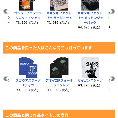
ファクト
ゴジラS.P ゴジラシ
オオタキファクト
オオタキファクト
オオタ
デッドウ
ルエット Tシャツ
リー ラージトート
リー メッセンジャ
リー 
レーカー
ーバッグ
グ
¥3,190（税込）
¥1,980（税込）
（税込）
¥4,620（税込）
¥1,
この商品を買った人はこんな商品も買っています
・テトラ
スゴウアスラーダ
アオイZIPフォーミ
ガイガン Tシャツ
使徒
ャツ
Tシャツ
ュラ Tシャツ
ー
¥3,190（税込）
（税込）
¥3,190（税込）
¥3,190（税込）
¥3,
この商品と同じ作品タイトルの商品