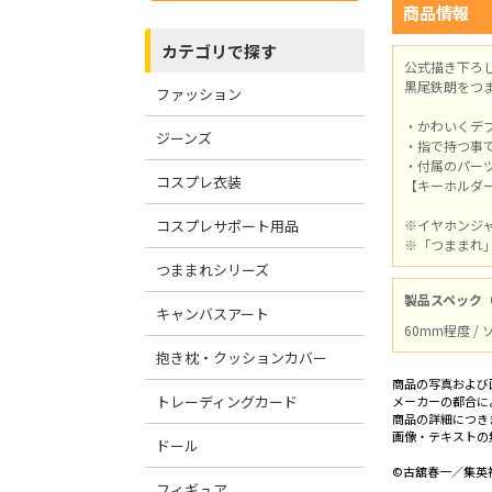
商品情報
カテゴリで探す
公式描き下ろ
黒尾鉄朗をつ
ファッション
・かわいくデ
ジーンズ
・指で持つ事
・付属のパー
コスプレ衣装
【キーホルダ
コスプレサポート用品
※イヤホンジ
※「つままれ
つままれシリーズ
製品スペック
キャンバスアート
60mm程度 /
抱き枕・クッションカバー
商品の写真および
トレーディングカード
メーカーの都合に
商品の詳細につき
画像・テキストの
ドール
©古舘春一／集英社
フィギュア