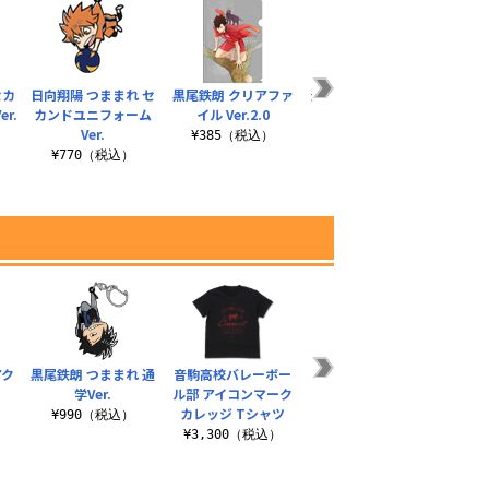
セカ
日向翔陽 つままれ セ
黒尾鉄朗 クリアファ
影山飛雄 つままれ セ
黒尾
r.
カンドユニフォーム
イル Ver.2.0
カンドユニフォーム
Ver.
Ver.
¥385（税込）
¥3
¥770（税込）
¥770（税込）
アク
黒尾鉄朗 つままれ 通
音駒高校バレーボー
烏野高校排球部「飛
岩泉 
学Ver.
ル部 アイコンマーク
べ」応援旗 ドライT
ッカ
カレッジ Tシャツ
シャツ
）
¥990（税込）
¥
¥3,300（税込）
¥3,520（税込）