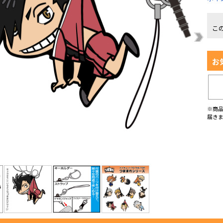
こ
お
※商
届き