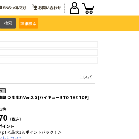
詳細
検索
コスパ
朗 つままれVer.2.0 [ハイキュー!! TO THE TOP]
価格
70
（税込）
ポイント
7 pt ＜最大1％ポイントバック！＞
ントについて