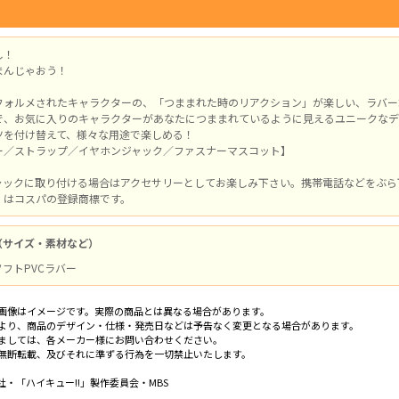
し！
まんじゃおう！
フォルメされたキャラクターの、「つままれた時のリアクション」が楽しい、ラバー
で、お気に入りのキャラクターがあなたにつままれているように見えるユニークなデ
ツを付け替えて、様々な用途で楽しめる！
ー／ストラップ／イヤホンジャック／ファスナーマスコット】
ャックに取り付ける場合はアクセサリーとしてお楽しみ下さい。携帯電話などをぶら
」はコスパの登録商標です。
（サイズ・素材など）
 ソフトPVCラバー
画像はイメージです。実際の商品とは異なる場合があります。
より、商品のデザイン・仕様・発売日などは予告なく変更となる場合があります。
ましては、各メーカー様にお問い合わせください。
無断転載、及びそれに準ずる行為を一切禁止いたします。
・「ハイキュー!!」製作委員会・MBS