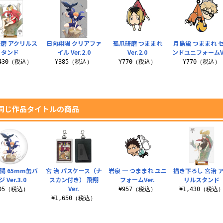
磨 アクリルス
日向翔陽 クリアファ
孤爪研磨 つままれ
月島蛍 つままれ 
タンド
イル Ver.2.0
Ver.2.0
ンドユニフォームVe
,430（税込）
¥385（税込）
¥770（税込）
¥770（税込）
同じ作品タイトルの商品
陽 65mm缶バ
宮 治 パスケース（ナ
岩泉 一 つままれ ユニ
描き下ろし 宮治 
 Ver.3.0
スカン付き） 飛翔
フォームVer.
リルスタンド
Ver.
605（税込）
¥957（税込）
¥1,430（税込
¥1,650（税込）