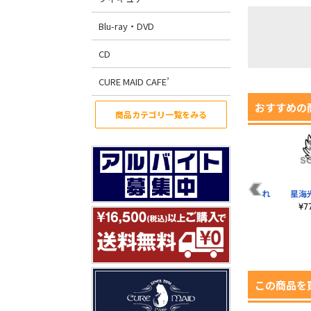
Blu-ray・DVD
CD
CURE MAID CAFE’
おすすめの
商品カテゴリ一覧をみる
月島蛍 つままれ セカ
孤爪研磨 つままれ
星海
ンドユニフォームVer.
Ver.2.0
¥
¥770（税込）
¥770（税込）
この商品を