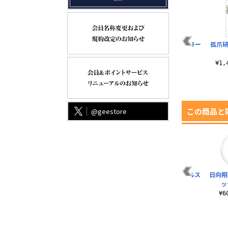
T
黒尾鉄朗 フルカラー
クッションBODY
音駒高校 フルカラー
孤爪研
パスケース
パスケース
¥1,100（税込）
¥1,430（税込）
¥1,430（税込）
¥1
この商品と
@geestore
レ
月島蛍 65mm缶バッ
「コートを制す」青
孤爪研磨 アクリルス
日向翔
ラ
ジ Ver.2.0
葉城西高校 65mm缶
タンド
ッジ
バッジ
¥605（税込）
¥1,430（税込）
¥
¥605（税込）