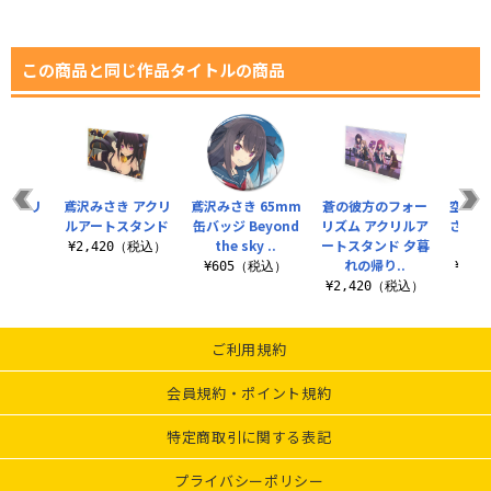
この商品と同じ作品タイトルの商品
 アクリ
鳶沢みさき アクリ
鳶沢みさき 65mm
蒼の彼方のフォー
空を駆
ド（大）
ルアートスタンド
缶バッジ Beyond
リズム アクリルア
さき 
the sky ..
ートスタンド 夕暮
ト
（税込）
¥2,420（税込）
れの帰り..
¥605（税込）
¥4,
¥2,420（税込）
ご利用規約
会員規約・ポイント規約
特定商取引に関する表記
プライバシーポリシー