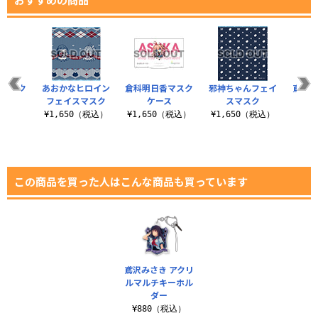
んマスク
あおかなヒロイン
倉科明日香マスク
邪神ちゃんフェイ
鳶沢み
ス
フェイスマスク
ケース
スマスク
（税込）
¥1,650（税込）
¥1,650（税込）
¥1,650（税込）
¥8
この商品を買った人はこんな商品も買っています
鳶沢みさき アクリ
ルマルチキーホル
ダー
¥880（税込）