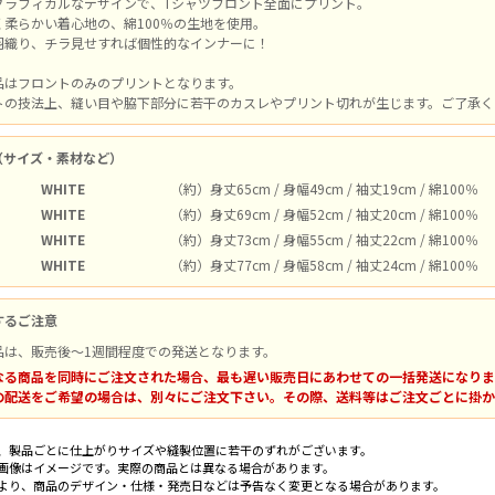
グラフィカルなデザインで、Tシャツフロント全面にプリント。
く柔らかい着心地の、綿100％の生地を使用。
羽織り、チラ見せすれば個性的なインナーに！
品はフロントのみのプリントとなります。
トの技法上、縫い目や脇下部分に若干のカスレやプリント切れが生じます。ご了承く
（サイズ・素材など）
WHITE
（約）身丈65cm / 身幅49cm / 袖丈19cm / 綿100％
WHITE
（約）身丈69cm / 身幅52cm / 袖丈20cm / 綿100％
WHITE
（約）身丈73cm / 身幅55cm / 袖丈22cm / 綿100％
WHITE
（約）身丈77cm / 身幅58cm / 袖丈24cm / 綿100％
するご注意
品は、販売後～1週間程度での発送となります。
なる商品を同時にご注文された場合、最も遅い販売日にあわせての一括発送になりま
の配送をご希望の場合は、別々にご注文下さい。その際、送料等はご注文ごとに掛か
、製品ごとに仕上がりサイズや縫製位置に若干のずれがございます。
画像はイメージです。実際の商品とは異なる場合があります。
より、商品のデザイン・仕様・発売日などは予告なく変更となる場合があります。