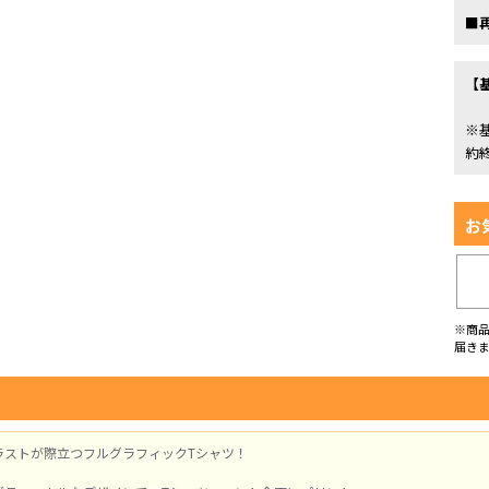
■
【
※
約
お
※商
届き
ラストが際立つフルグラフィックTシャツ！