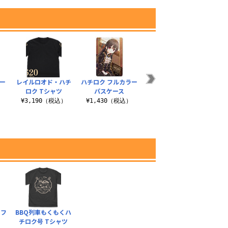
ー
レイルロオド・ハチ
ハチロク フルカラー
ストライクウィッチ
ぼっ
ト
ロク Tシャツ
パスケース
ーズ パーソナルマー
ク Tシャツ
）
¥3,190（税込）
¥1,430（税込）
¥3
¥3,190（税込）
ラフ
BBQ列車もくもくハ
チロク号 Tシャツ