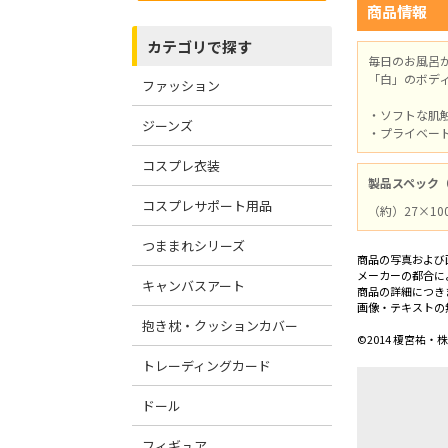
商品情報
カテゴリで探す
毎日のお風呂
「白」のボデ
ファッション
・ソフトな肌
ジーンズ
・プライベー
コスプレ衣装
製品スペック
コスプレサポート用品
（約）27×10
つままれシリーズ
商品の写真および
メーカーの都合に
キャンバスアート
商品の詳細につき
画像・テキストの
抱き枕・クッションカバー
©2014 榎宮
トレーディングカード
ドール
フィギュア