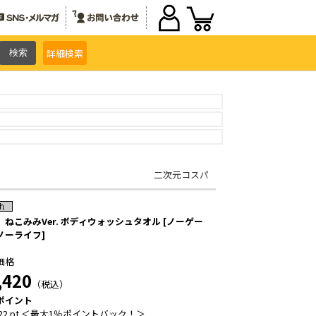
詳細
検索
二次元コスパ
」ねこみみVer. ボディウォッシュタオル [ノーゲー
ノーライフ]
価格
,420
（税込）
ポイント
22 pt ＜最大1％ポイントバック！＞