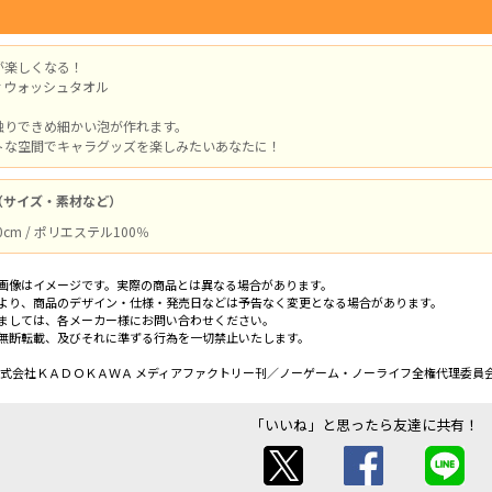
が楽しくなる！
ィウォッシュタオル
触りできめ細かい泡が作れます。
トな空間でキャラグッズを楽しみたいあなたに！
（サイズ・素材など）
0cm / ポリエステル100％
画像はイメージです。実際の商品とは異なる場合があります。
より、商品のデザイン・仕様・発売日などは予告なく変更となる場合があります。
ましては、各メーカー様にお問い合わせください。
無断転載、及びそれに準ずる行為を一切禁止いたします。
祐・株式会社ＫＡＤＯＫＡＷＡ メディアファクトリー刊／ノーゲーム・ノーライフ全権代理委員
「いいね」と思ったら友達に共有！