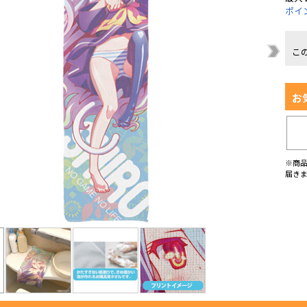
ポイ
こ
お
※商
届き