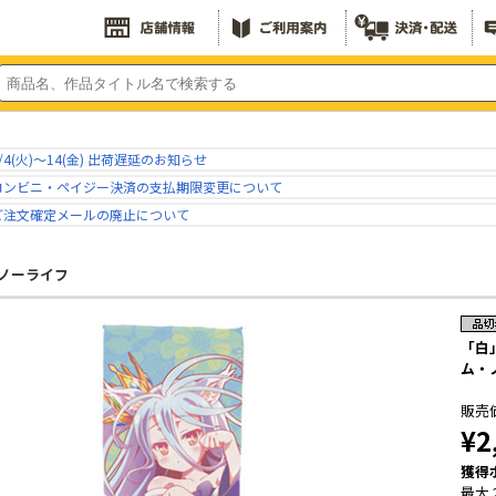
/4(火)～14(金) 出荷遅延のお知らせ
コンビニ・ペイジー決済の支払期限変更について
ご注文確定メールの廃止について
ノーライフ
「白
ム・
販売
¥2
獲得
最大 