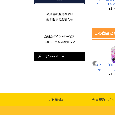
スタンド
リー 松うに Ver.
リル
¥1,650（税込）
¥3,190（税込）
¥2
この商品と
@geestore
シャ
描き下ろしシュヴィ
シュヴィ B2タペスト
描き下ろし シュヴィ
「白」
アクリルスタンド
リー ASCIENT！ Ver.
両面フルグラフィッ
（大）Ver.2.0
クTシャツ ASCI..
¥3,190（税込）
¥1
¥2,530（税込）
¥6,600（税込）
ご利用規約
会員規約・ポイ