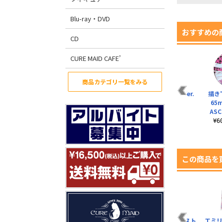
Blu-ray・DVD
おすすめの
CD
CURE MAID CAFE’
商品カテゴリ一覧をみる
盟約に誓って（アッ
「白」ねこみみVer.
描き
シェンテ）ボックス
お皿
65
プルオーバーパーカ
ASC
¥1,320（税込）
ー
¥
¥6,380（税込）
この商品を
初音ミク V3 アクリル
初音ミク B2タペスト
エミリ