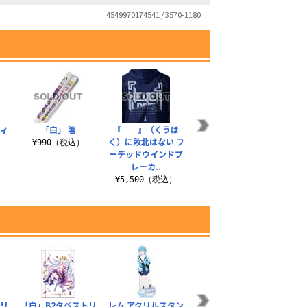
4549970174541 / 3570-1180
ヴィ
「白」 箸
『 』（くうは
「白」の『 』
描き下
く）に敗北はない フ
（くうはく）に敗北
ラ
¥990（税込）
ーデッドウインドブ
はない ショルダート
AS
レーカ..
ート
¥1
¥5,500（税込）
¥2,200（税込）
クリ
「白」B2タペストリ
レム アクリルスタン
エミリア アクリルス
レム