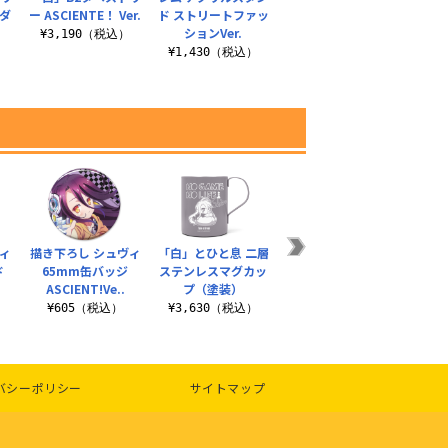
ダ
ー ASCIENTE！ Ver.
ド ストリートファッ
タンド ストリートフ
ルマ
ションVer.
ァッションVer.
¥3,190（税込）
¥1,430（税込）
¥1,430（税込）
¥
ィ
描き下ろし シュヴィ
「白」とひと息 二層
「シュヴィ」ねこみ
シュ
ド
65mm缶バッジ
ステンレスマグカッ
みVer. アクリルスタ
ASCIENT!Ve..
プ（塗装）
ンド（大）
）
¥3
¥605（税込）
¥3,630（税込）
¥2,530（税込）
バシーポリシー
サイトマップ