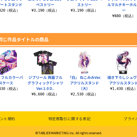
アートスタンド
ペストリー
ストリー
ルマルチキーホル
ー
,420（税込）
¥3,190（税込）
¥3,190（税込）
¥880（税込）
同じ作品タイトルの商品
 フルカラーパ
ジブリール 両面フル
「白」 ねこみみVer.
描き下ろしシュヴ
スケース
グラフィックTシャツ
アクリルスタンド
アクリルスタン
Ver.1.0 D..
（大）
,430（税込）
¥1,430（税込
¥6,600（税込）
¥2,530（税込）
ント規約
特定商取引に関する表記
プライ
©TABLIER MARKETING inc. All rights reserved.