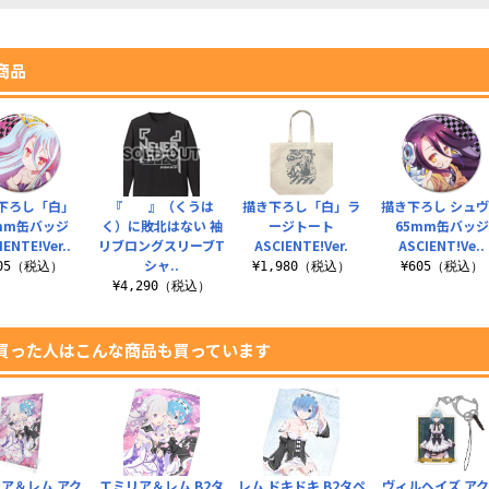
商品
下ろし「白」
『 』（くうは
描き下ろし「白」ラ
描き下ろし シュ
mm缶バッジ
く）に敗北はない 袖
ージトート
65mm缶バッジ
IENTE!Ver..
リブロングスリーブT
ASCIENTE!Ver.
ASCIENT!Ve..
シャ..
605（税込）
¥1,980（税込）
¥605（税込）
¥4,290（税込）
買った人はこんな商品も買っています
ア＆レム アク
エミリア＆レム B2タ
レム ドキドキ B2タペ
ヴィルヘイズ ア