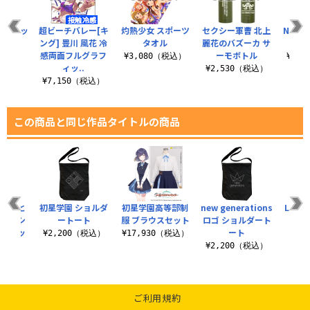
 刺繍メッ
超ビーチバレー[キ
灼熱少女 スポーツ
セクシー軍曹 北上
NAMS
ャップ
ング] 豊川 風花 冷
タオル
麗花のバズーカ サ
感両面フルグラフ
ーモボトル
（税込）
¥3,080（税込）
¥3,
ィッ..
¥2,530（税込）
¥7,150（税込）
この商品と同じ作品タイトルの商品
藤田こと
初星学園 ショルダ
初星学園高等部制
new generations
LiPP
ラーTシ
ートート
服 ブラウスセット
ロゴ ショルダート
ミニ
定ステッ
ート
（シリ
¥2,200（税込）
¥17,930（税込）
付）
¥2,200（税込）
（税込）
¥5
ご利用規約