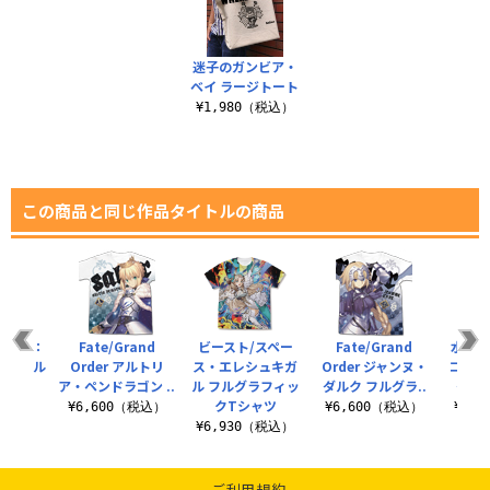
迷子のガンビア・
ベイ ラージトート
¥1,980（税込）
この商品と同じ作品タイトルの商品
幻召喚：
Fate/Grand
ビースト/スペー
Fate/Grand
水着サ
アクリル
Order アルトリ
ス・エレシュキガ
Order ジャンヌ・
コレク
まれ
ア・ペンドラゴン ..
ル フルグラフィッ
ダルク フルグラ..
グラス 
クTシャツ
税込）
¥6,600（税込）
¥6,600（税込）
¥1,
¥6,930（税込）
ご利用規約