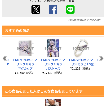
「いいね」と思ったら友達に共有！
4549970159012 / 2050-0427
おすすめの商品
ニア マ
FGOバビロニア マ
FGOバビロニア マ
FGOバビロニア マ
FGO
帳型スマ
ーリン フルカラー
ーリン フルカラー
ーリン カラビナS型
ーリン
148
マグカップ
パスケース
ー
¥1,210（税込）
（税込）
¥1,650（税込）
¥1,430（税込）
¥6
この商品を買った人はこんな商品も買っています