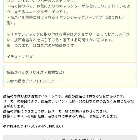
ョン」が楽しい、ラバー製のストラップ。
・指で持つ事で、お気に入りのキャラクターがあなたにつままれているよ
うに見えるユニークなデザインです。
・モバイル機器に付けられるイヤホンジャックパーツ付き（取り外し可
能）。
※イヤホンジャックに取り付ける場合はアクセサリーとしてお楽しみ下さ
い。携帯電話などをぶら下げると落下する可能性がございます。
※「つままれ」はコスパの登録商標です。
イラスト：リズ
製品スペック（サイズ・素材など）
60mm程度 / ソフトPVCラバー
商品の写真および画像はイメージです。実際の商品とは異なる場合があります。
メーカーの都合により、商品のデザイン・仕様・発売日などは予告なく変更となる場
合があります。
商品の詳細につきましては、各メーカー様にお問い合わせください。
画像・テキストの無断転載、及びそれに準ずる行為を一切禁止いたします。
©TYPE-MOON / FGO7 ANIME PROJECT