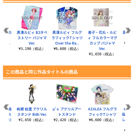
 フルカ
黒澤ルビィ B2タペ
黒澤ルビィ フルグ
善子・花丸・ルビ
黒澤ル
ケース
ストリー パジャマ
ラフィックTシャツ
ィ フルカラーマグ
Rain..
Ver.
Over the Ra..
カップ パジャマ
¥1,
Ver.
（税込）
¥3,190（税込）
¥6,600（税込）
¥1,650（税込）
この商品と同じ作品タイトルの商品
 桜小路
絢瀬 絵里 アクリル
μ’ｓ アクリルアー
AZALEA フルグラ
★限定
クリルス
スタンド BiBi Ver.
トスタンド
フィックTシャツ
版 [
） ロリ
レッジ
¥1,650（税込）
¥2,420（税込）
¥6,600（税込）
.
（税込）
¥1,