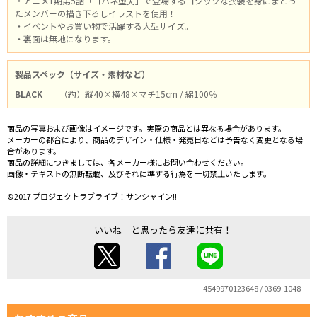
・アニメ1期第5話「ヨハネ堕天」で登場するゴシックな衣装を身にまとっ
たメンバーの描き下ろしイラストを使用！
・イベントやお買い物で活躍する大型サイズ。
・裏面は無地になります。
製品スペック（サイズ・素材など）
BLACK
（約）縦40×横48×マチ15cm / 綿100％
商品の写真および画像はイメージです。実際の商品とは異なる場合があります。
メーカーの都合により、商品のデザイン・仕様・発売日などは予告なく変更となる場
合があります。
商品の詳細につきましては、各メーカー様にお問い合わせください。
画像・テキストの無断転載、及びそれに準ずる行為を一切禁止いたします。
©2017 プロジェクトラブライブ！サンシャイン!!
「いいね」と思ったら友達に共有！
4549970123648 / 0369-1048