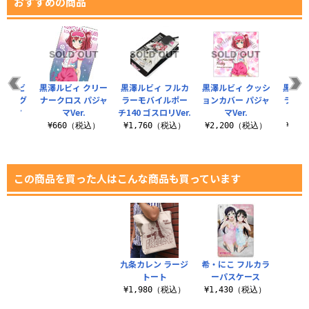
おすすめの商品
丸・ルビ
黒澤ルビィ クリー
黒澤ルビィ フルカ
黒澤ルビィ クッシ
黒澤ル
ラーマグ
ナークロス パジャ
ラーモバイルポー
ョンカバー パジャ
ラーパ
ジャマ
マVer.
チ140 ゴスロリVer.
マVer.
ジャ
.
¥660（税込）
¥1,760（税込）
¥2,200（税込）
¥1,
（税込）
この商品を買った人はこんな商品も買っています
九条カレン ラージ
希・にこ フルカラ
トート
ーパスケース
¥1,980（税込）
¥1,430（税込）