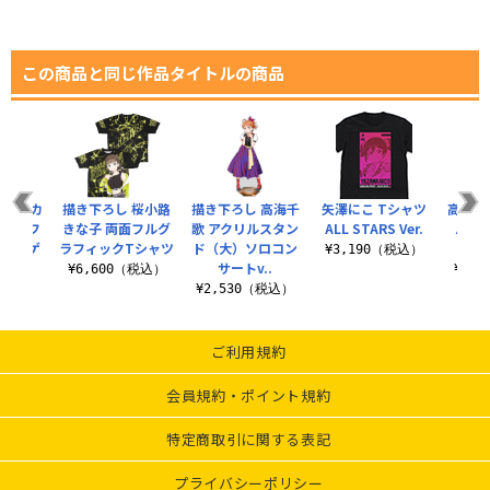
この商品と同じ作品タイトルの商品
 フルカ
描き下ろし 桜小路
描き下ろし 高海千
矢澤にこ Tシャツ
高咲 
ツ オフ
きな子 両面フルグ
歌 アクリルスタン
ALL STARS Ver.
パスケ
カードゲ
ラフィックTシャツ
ド（大）ソロコン
SKY,
¥3,190（税込）
..
サートv..
¥6,600（税込）
¥1,
（税込）
¥2,530（税込）
ご利用規約
会員規約・ポイント規約
特定商取引に関する表記
プライバシーポリシー