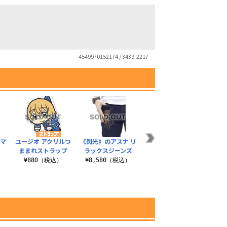
4549970152174 / 3439-2217
ーマ
ユージオ アクリルつ
《閃光》のアスナ リ
明日奈 湯のみ
《創
ままれストラップ
ラックスジーンズ
ア》
¥990（税込）
ィア
）
¥880（税込）
¥8,580（税込）
¥4