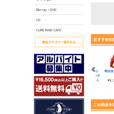
Blu-ray・DVD
CD
CURE MAID CAFE’
おすすめの
商品カテゴリ一覧をみる
型
明日奈 お風呂Ver. ボ
アスナGGOVer. アク
《創世神ステイシ
明日奈
8
ディウォッシュタオ
リルつままれキーホ
ア》アスナの《ラデ
ル
ルダー
ィアント・ライト》
¥3
ラージ..
¥2,420（税込）
¥880（税込）
¥1,980（税込）
この商品を