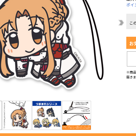
ポイ
こ
お
※商
届き