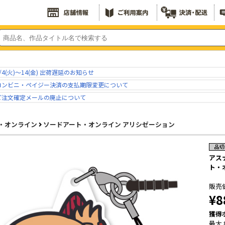
/4(火)～14(金) 出荷遅延のお知らせ
コンビニ・ペイジー決済の支払期限変更について
ご注文確定メールの廃止について
・オンライン
ソードアート・オンライン アリシゼーション
アス
ト・
販売
¥8
獲得
最大 