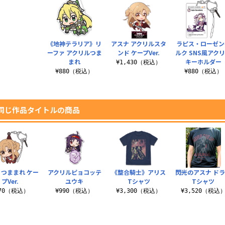
《地神テラリア》リ
アスナ アクリルスタ
ラピス・ローゼン
ーファ アクリルつま
ンド ケープVer.
ルク SNS風アク
まれ
キーホルダー
¥1,430（税込）
¥880（税込）
¥880（税込）
同じ作品タイトルの商品
 つままれ ケー
アクリルピョコッテ
《整合騎士》アリス
閃光のアスナ ド
プVer.
ユウキ
Tシャツ
Tシャツ
770（税込）
¥990（税込）
¥3,300（税込）
¥3,520（税込