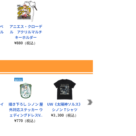
ベ
アニエス・クローデ
リル
ル アクリルマルチ
キーホルダー
¥880（税込）
ライ
描き下ろし シノン 屋
UW《太陽神ソルス》
描き下ろし アスナ
GGO
外対応ステッカー ウ
シノン Tシャツ
100cmタペストリー
リ
ェディングドレスV..
ウェディングドレ..
）
¥3,300（税込）
¥
¥770（税込）
¥6,270（税込）