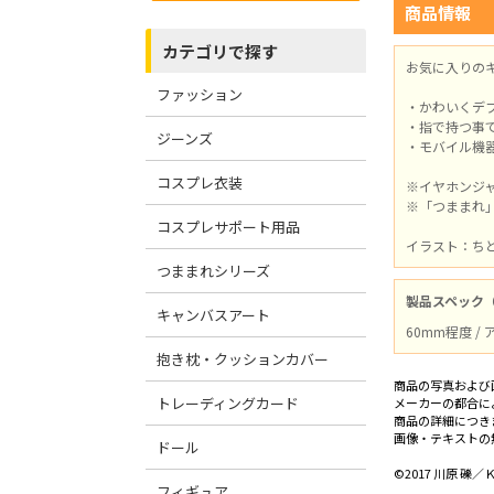
商品情報
カテゴリで探す
お気に入りの
ファッション
・かわいくデ
・指で持つ事
ジーンズ
・モバイル機
コスプレ衣装
※イヤホンジ
※「つままれ
コスプレサポート用品
イラスト：ち
つままれシリーズ
製品スペック
キャンバスアート
60mm程度 /
抱き枕・クッションカバー
商品の写真および
トレーディングカード
メーカーの都合に
商品の詳細につき
画像・テキストの
ドール
©2017 川原 礫
フィギュア