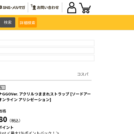
詳細
検索
コスパ
ナGGOVer. アクリルつままれストラップ [ソードアー
オンライン アリシゼーション]
価格
80
（税込）
ポイント
8 pt ＜最大1％ポイントバック！＞