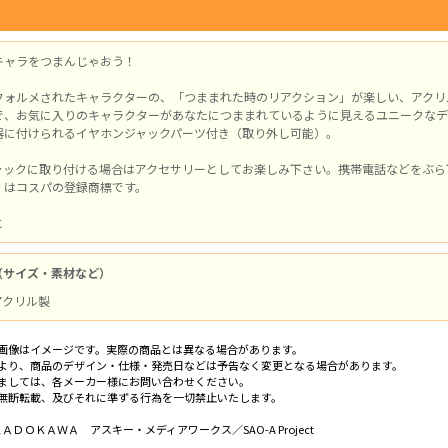
キャラをつまんじゃおう！
フォルメされたキャラクターの、「つままれた時のリアクション」が楽しい、アクリ
で、お気に入りのキャラクターがあなたにつままれているように見えるユニークなデ
器に付けられるイヤホンジャックパーツ付き（取り外し可能）。
ャックに取り付ける場合はアクセサリーとしてお楽しみ下さい。携帯電話などをぶら
」はコスパの登録商標です。
と
（サイズ・素材など）
 アクリル製
画像はイメージです。実際の商品とは異なる場合があります。
より、商品のデザイン・仕様・発売日などは予告なく変更となる場合があります。
ましては、各メーカー様にお問い合わせください。
無断転載、及びそれに準ずる行為を一切禁止いたします。
／ＫＡＤＯＫＡＷＡ アスキー・メディアワークス／SAO-A Project