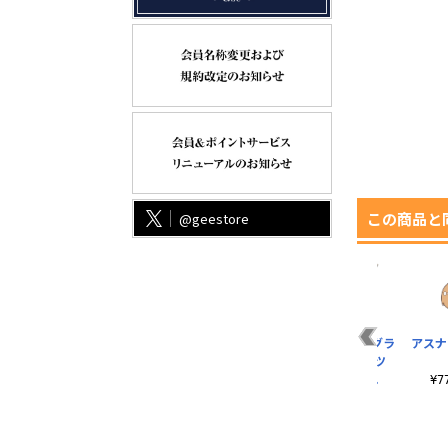
この商品と
@geestore
ァ
描き下ろし ユウキ
キリト アクセサリー
アスナ 両面フルグラ
アスナ
ー
100cmタペストリー
キーホルダーVer.1.0
フィックTシャツ
..
ウェディングドレ..
SAO第5層Ver.
¥2,420（税込）
¥
¥6,270（税込）
¥6,600（税込）