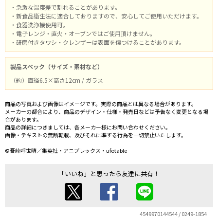
・急激な温度差で割れることがあります。
・新食品衛生法に適合しておりますので、安心してご使用いただけます。
・食器洗浄機使用可。
・電子レンジ・直火・オーブンではご使用頂けません。
・研磨付きタワシ・クレンザーは表面を傷つけることがあります。
製品スペック（サイズ・素材など）
（約）直径6.5×高さ12cm / ガラス
商品の写真および画像はイメージです。実際の商品とは異なる場合があります。
メーカーの都合により、商品のデザイン・仕様・発売日などは予告なく変更となる場
合があります。
商品の詳細につきましては、各メーカー様にお問い合わせください。
画像・テキストの無断転載、及びそれに準ずる行為を一切禁止いたします。
©吾峠呼世晴／集英社・アニプレックス・ufotable
「いいね」と思ったら友達に共有！
4549970144544 / 0249-1854