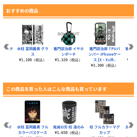
おすすめの商品
ョコッテ
水柱 冨岡義勇 グラ
竈門炭治郎 イヤホ
竈門炭治郎 TPUバ
竈門炭
治郎
ス
ンポーチ
ンパー iPhoneケー
ラー
ス [X・Xs共..
税込）
¥1,100（税込）
¥1,320（税込）
¥1,
¥3,300（税込）
この商品を買った人はこんな商品も買っています
 アイマ
水柱 冨岡義勇 フル
鬼滅の刃 柱 湯のみ
柱 フルカラーマグ
炎の呼
ク
カラーパスケース
カップ
郎
¥1,650（税込）