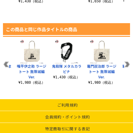
（税込）
¥1,430（税込）
¥1,650（税込）
¥3,
この商品と同じ作品タイトルの商品
 つまま
嘴平伊之助 ラージ
鬼殺隊 メタルカラ
竈門炭治郎 ラージ
竈門炭
トート 無限城編
ビナ
トート 無限城編
子
Ver.
Ver.
税込）
¥1,430（税込）
¥7
¥1,980（税込）
¥1,980（税込）
ご利用規約
会員規約・ポイント規約
特定商取引に関する表記