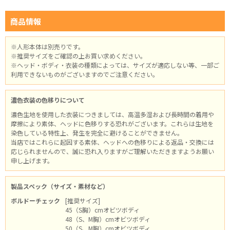
商品情報
※人形本体は別売りです。
※推奨サイズをご確認の上お買い求めください。
※ヘッド・ボディ・衣装の種類によっては、サイズが適応しない等、一部ご
利用できないものがございますのでご注意ください。
濃色衣装の色移りについて
濃色生地を使用した衣装につきましては、高温多湿および長時間の着用や
摩擦により素体、ヘッドに色移りする恐れがございます。これらは生地を
染色している特性上、発生を完全に避けることができません。
当店ではこれらに起因する素体、ヘッドへの色移りによる返品・交換には
応じられませんので、誠に恐れ入りますがご理解いただきますようお願い
申し上げます。
製品スペック（サイズ・素材など）
ボルドーチェック
[推奨サイズ]
45（S胸）cmオビツボディ
48（S、M胸）cmオビツボディ
50（S、M胸）cmオビツボディ