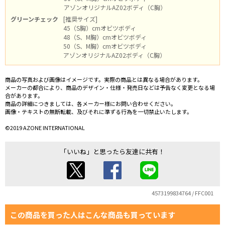
アゾンオリジナルAZ02ボディ（C胸）
グリーンチェック
[推奨サイズ]
45（S胸）cmオビツボディ
48（S、M胸）cmオビツボディ
50（S、M胸）cmオビツボディ
アゾンオリジナルAZ02ボディ（C胸）
商品の写真および画像はイメージです。実際の商品とは異なる場合があります。
メーカーの都合により、商品のデザイン・仕様・発売日などは予告なく変更となる場
合があります。
商品の詳細につきましては、各メーカー様にお問い合わせください。
画像・テキストの無断転載、及びそれに準ずる行為を一切禁止いたします。
©2019 AZONE INTERNATIONAL
「いいね」と思ったら友達に共有！
4573199834764 / FFC001
この商品を買った人はこんな商品も買っています