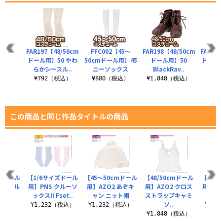
FAR197【48/50cm
FFC002【45～
FAR198【48/50cm
FAR25
ドール用】50 やわ
50cmドール用】45
ドール用】50
ドール
らかシースル..
ニーソックス
BlackRav..
ー
¥792（税込）
¥880（税込）
¥1,848（税込）
¥7
この商品と同じ作品タイトルの商品
ズドール
【1/6サイズドール
【45～50cmドール
【48/50cmドール
【1/
エナメル
用】PNS クルーソ
用】AZO2 あぞキ
用】AZO2 クロス
用】P
ール
ックスII Fset..
ャン ニット帽
ストラップキャミ
ックスI
ソ..
（税込）
¥1,232（税込）
¥1,232（税込）
¥1,
¥1,848（税込）