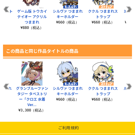
リルアート
ゲーム版 トウカイ
シルヴァ つままれ
ククル つままれス
30G
ンド
テイオー アクリル
キーホルダー
トラップ
ト
つままれ
（税込）
¥660（税込）
¥660（税込）
¥2,
¥880（税込）
この商品と同じ作品タイトルの商品
つままれ
グランブルーファン
シルヴァ つままれ
ククル つままれス
ルシフ
ップ
タジー タペストリ
キーホルダー
トラップ
れキ
ー「クロエ 水着
税込）
¥660（税込）
¥660（税込）
¥6
Ver...
¥3,300（税込）
ご利用規約