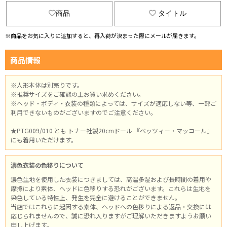
商品
タイトル
※商品をお気に入りに追加すると、再入荷が決まった際にメールが届きます。
商品情報
※人形本体は別売りです。
※推奨サイズをご確認の上お買い求めください。
※ヘッド・ボディ・衣装の種類によっては、サイズが適応しない等、一部ご
利用できないものがございますのでご注意ください。
★PTG009/010 とも トナー社製20cmドール 『ベッツィー・マッコール』
にも着用いただけます。
濃色衣装の色移りについて
濃色生地を使用した衣装につきましては、高温多湿および長時間の着用や
摩擦により素体、ヘッドに色移りする恐れがございます。これらは生地を
染色している特性上、発生を完全に避けることができません。
当店ではこれらに起因する素体、ヘッドへの色移りによる返品・交換には
応じられませんので、誠に恐れ入りますがご理解いただきますようお願い
申し上げます。