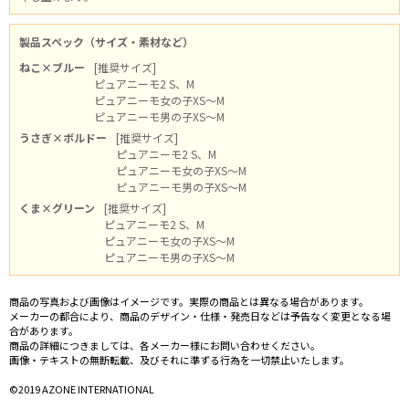
製品スペック（サイズ・素材など）
ねこ×ブルー
[推奨サイズ]
ピュアニーモ2 S、M
ピュアニーモ女の子XS～M
ピュアニーモ男の子XS～M
うさぎ×ボルドー
[推奨サイズ]
ピュアニーモ2 S、M
ピュアニーモ女の子XS～M
ピュアニーモ男の子XS～M
くま×グリーン
[推奨サイズ]
ピュアニーモ2 S、M
ピュアニーモ女の子XS～M
ピュアニーモ男の子XS～M
商品の写真および画像はイメージです。実際の商品とは異なる場合があります。
メーカーの都合により、商品のデザイン・仕様・発売日などは予告なく変更となる場
合があります。
商品の詳細につきましては、各メーカー様にお問い合わせください。
画像・テキストの無断転載、及びそれに準ずる行為を一切禁止いたします。
©2019 AZONE INTERNATIONAL