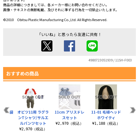
商品の詳細につきましては、各メーカー様にお問い合わせください。
画像・テキストの無断転載、及びそれに準ずる行為を一切禁止いたします。
©2010 Obitsu Plastic Manufacturing Co.,Ltd. All Rights Reserved.
「いいね」と思ったら友達に共有！
4980723051939 / 11SH-F003
おすすめの商品
ィ用 足袋
オビツ11用 ラグラ
11cm アリスドレ
11-01 毛植ヘッド
履
ンTシャツ/サルエ
スセット
ホワイティ
¥4
ルパンツセット
（税込）
¥2,970（税込）
¥1,188（税込）
¥2,970（税込）