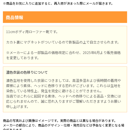
※商品をお気に入りに追加すると、再入荷が決まった際にメールが届きます。
商品情報
11cmボディ用ローファー靴です。
カカト裏にマグネットがついているので鉄製品の上で自立させられます。
※メーカーによる一部製品の価格改定に合わせ、2025年6月より販売価格
を変更しております。
濃色衣装の色移りについて
濃色生地を使用した衣装につきましては、高温多湿および長時間の着用や
摩擦により素体、ヘッドに色移りする恐れがございます。これらは生地を
染色している特性上、発生を完全に避けることができません。
当店ではこれらに起因する素体、ヘッドへの色移りによる返品・交換には
応じられませんので、誠に恐れ入りますがご理解いただきますようお願い
申し上げます。
商品の写真および画像はイメージです。実際の商品とは異なる場合があります。
メーカーの都合により、商品のデザイン・仕様・発売日などは予告なく変更となる場
合があります。