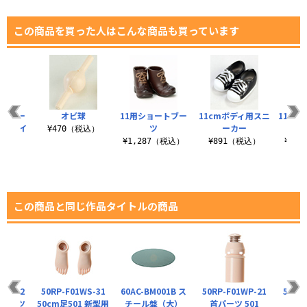
この商品を買った人はこんな商品も買っています
いどどー
オビ球
11用ショートブー
11cmボディ用スニ
11cm
むフェイ
ツ
ーカー
¥470（税込）
 02
¥1,287（税込）
¥891（税込）
¥1,
税込）
この商品と同じ作品タイトルの商品
WP-32
50RP-F01WS-31
60AC-BM001B ス
50RP-F01WP-21
50RP
根パーツ
50cm足501 新型用
チール盤（大）
首パーツ 501
腹パ