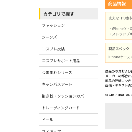
商品情報
カテゴリで探す
丈夫なTPU素
ファッション
・iPhone X・
・ストラップ
ジーンズ
コスプレ衣装
製品スペック
iPhoneケー
コスプレサポート用品
商品の写真および
つままれシリーズ
メーカーの都合に
商品の詳細につき
キャンバスアート
画像・テキストの
© GIRLS und PANZ
抱き枕・クッションカバー
トレーディングカード
ドール
フィギュア