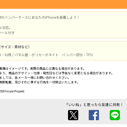
材のバンパーケースにあなたのiPhoneを装着しよう！
Xs 対応。
ホール付き
（サイズ・素材など）
ス X・Xs用 / パネル面：ポリカーボネイト バンパー部分：TPU
画像はイメージです。実際の商品とは異なる場合があります。
より、商品のデザイン・仕様・発売日などは予告なく変更となる場合があります。
ましては、各メーカー様にお問い合わせください。
無断転載、及びそれに準ずる行為を一切禁止いたします。
ER Finale Projekt
「いいね」と思ったら友達に共有！