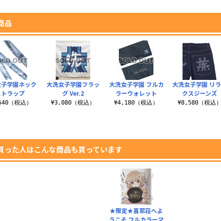
商品
女子学園ネック
大洗女子学園フラッ
大洗女子学園 フルカ
大洗女子学園 リ
ストラップ
グ Ver.2
ラーウォレット
クスジーンズ
,540（税込）
¥3,080（税込）
¥4,180（税込）
¥8,580（税込
買った人はこんな商品も買っています
★限定★喜翆荘へよ
うこそ フルカラーマ