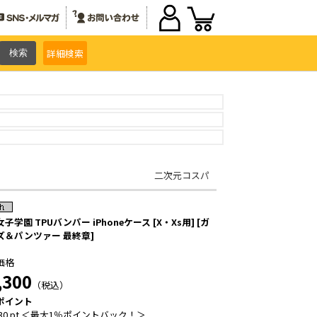
詳細
検索
二次元コスパ
子学園 TPUバンパー iPhoneケース [X・Xs用] [ガ
ズ＆パンツァー 最終章]
価格
,300
（税込）
ポイント
30 pt ＜最大1％ポイントバック！＞