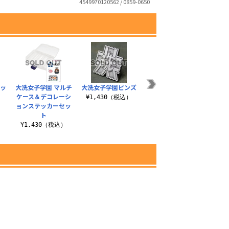
4549970120562 / 0859-0650
ラッ
大洗女子学園 マルチ
大洗女子学園ピンズ
★限定★大洗女子学
大洗女
ケース＆デコレーシ
園あんこうチーム 甚
¥1,430（税込）
ョンステッカーセッ
平
）
¥4
ト
¥8,580（税込）
¥1,430（税込）