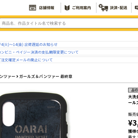
/4(火)～14(金) 出荷遅延のお知らせ
コンビニ・ペイジー決済の支払期限変更について
ご注文確定メールの廃止について
ンツァー
ガールズ＆パンツァー 最終章
大洗女
ール
販売
¥3
獲得
最大 