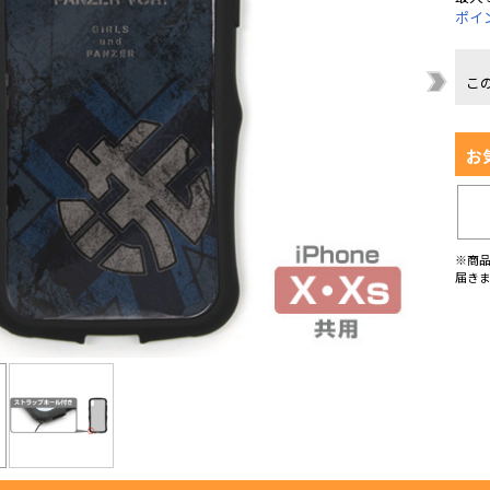
ポイ
こ
お
※商
届き