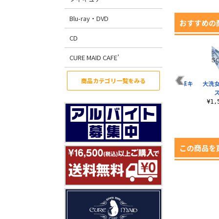
Blu-ray・DVD
おすすめの
CD
CURE MAID CAFE’
商品カテゴリ一覧をみる
ジ
大洗女子学園 レイン
大洗女子学園 フルカ
大洗女子学園 本革キ
大洗
ポンチョ
ラーエコバッグ
ーケース
）
¥5,500（税込）
¥1,760（税込）
¥3,300（税込）
¥1
この商品を