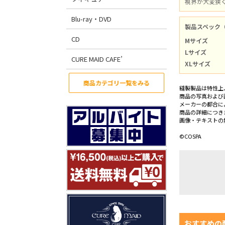
視界が大変狭
Blu-ray・DVD
製品スペック
CD
Mサイズ
Lサイズ
CURE MAID CAFE’
XLサイズ
商品カテゴリ一覧をみる
縫製製品は特性上
商品の写真および
メーカーの都合に
商品の詳細につき
画像・テキストの
©COSPA
おすすめの