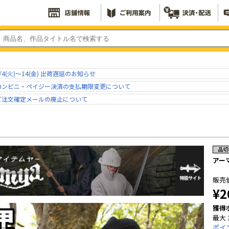
/4(火)～14(金) 出荷遅延のお知らせ
コンビニ・ペイジー決済の支払期限変更について
ご注文確定メールの廃止について
アー
販売
¥2
獲得
最大 
ポイ