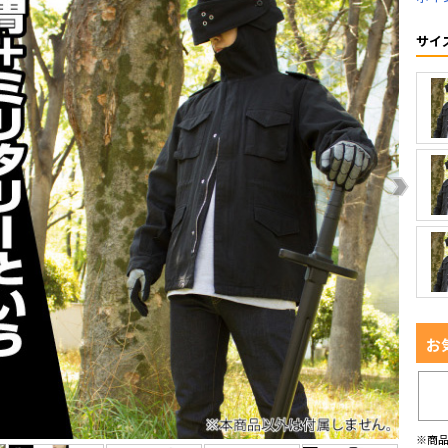
サイ
お
※商