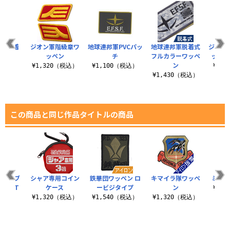
盾型脱着
ジオン軍階級章ワ
地球連邦軍PVCパッ
地球連邦軍脱着式
ジオン
ペン
ッペン
チ
フルカラーワッペ
ッチ ロ
ン
（税込）
¥1,320（税込）
¥1,100（税込）
¥1,
¥1,430（税込）
この商品と同じ作品タイトルの商品
このダブ
シャア専用コイン
鉄華団ワッペン ロ
キマイラ隊ワッペ
ミオリ
やじ T
ケース
ービジタイプ
ン
¥4,
ツ
¥1,320（税込）
¥1,540（税込）
¥1,320（税込）
（税込）