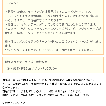
ージョン！
・視認性の低いカラーリングの連邦軍パッチのロービジバージョン。
・PVCパッチは従来の刺繍等に比べて耐久性が高く、汚れや水分に強い事
から、ミリタリーの定番になりつつあります。
・裏面にはマジックテープが付いているので簡単につけ外しができます。
・コスパオリジナルのワッペンベースシリーズをはじめ、マジックテープが
付いた市販のミリタリーアイテムなどにつける事が可能！
※本体にはメスのマジックテープの付いた土台（ワッペンベース）が付属し
ます。
ワッペンベースはお手持ちのアイテムに縫い付けて使用してください。
製品スペック（サイズ・素材など）
（約）縦5×横7.5cm / ソフトPVCラバー
商品の写真および画像はイメージです。実際の商品とは異なる場合があります。
メーカーの都合により、商品のデザイン・仕様・発売日などは予告なく変更となる場
合があります。
商品の詳細につきましては、各メーカー様にお問い合わせください。
画像・テキストの無断転載、及びそれに準ずる行為を一切禁止いたします。
©創通・サンライズ