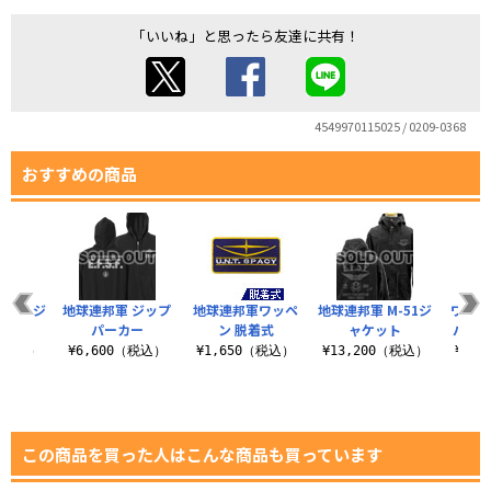
「いいね」と思ったら友達に共有！
4549970115025 / 0209-0368
おすすめの商品
MA-1ジ
地球連邦軍 ジップ
地球連邦軍ワッペ
地球連邦軍 M-51ジ
ワッペ
ット
パーカー
ン 脱着式
ャケット
バイル
0（税込）
¥6,600（税込）
¥1,650（税込）
¥13,200（税込）
¥1,
この商品を買った人はこんな商品も買っています