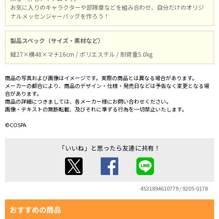
お気に入りのキャラクターや部隊章などを組み合わせ、自分だけのオリジ
ナルメッセンジャーバッグを作ろう！
製品スペック（サイズ・素材など）
縦27×横48×マチ16cm / ポリエステル / 耐荷重5.0kg
商品の写真および画像はイメージです。実際の商品とは異なる場合があります。
メーカーの都合により、商品のデザイン・仕様・発売日などは予告なく変更となる場
合があります。
商品の詳細につきましては、各メーカー様にお問い合わせください。
画像・テキストの無断転載、及びそれに準ずる行為を一切禁止いたします。
©COSPA
「いいね」と思ったら友達に共有！
4531894610779 / 9205-0178
おすすめの商品