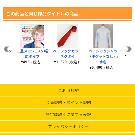
この商品と同じ作品タイトルの商品
袋 メン
二重メッシュAS 幅
ベーシックカラー
ベーシックシャツ
ハイ
広タイプ
ネクタイ
（ポケットなし）/
¥1,
水色
税込）
¥492（税込）
¥1,320（税込）
¥6,490（税込）
ご利用規約
会員規約・ポイント規約
特定商取引に関する表記
プライバシーポリシー