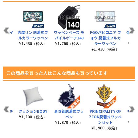
ースデイ
志摩リン 脱着式フ
ワッペンベース モ
FGOバビロニア フ
帝国華
ク
ルカラーワッペン
バイルポーチ140
ォウ 脱着式フルカ
ワ
ラーワッペン
（税込）
¥1,430（税込）
¥1,760（税込）
¥2,
¥1,430（税込）
この商品を買った人はこんな商品も買っています
Cパッチ
クッションBODY
蒼き鋼脱着式ワッ
PRINCIPALITY OF
キマイ
r.
ペン
ZEON脱着式ワッペ
ワ
¥1,100（税込）
ンセット
（税込）
¥1,870（税込）
¥1,
¥1,980（税込）