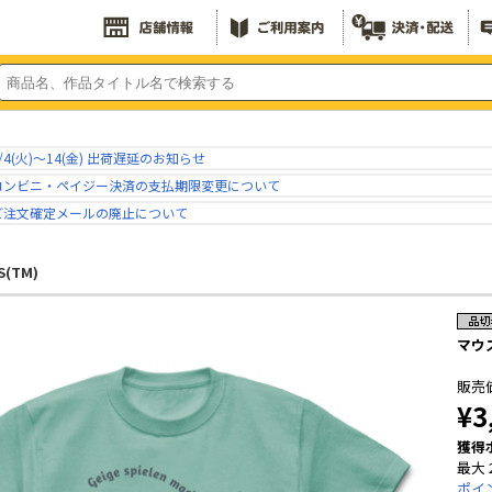
/4(火)～14(金) 出荷遅延のお知らせ
コンビニ・ペイジー決済の支払期限変更について
ご注文確定メールの廃止について
S(TM)
マウス
販売
¥3
獲得
最大 
ポイ