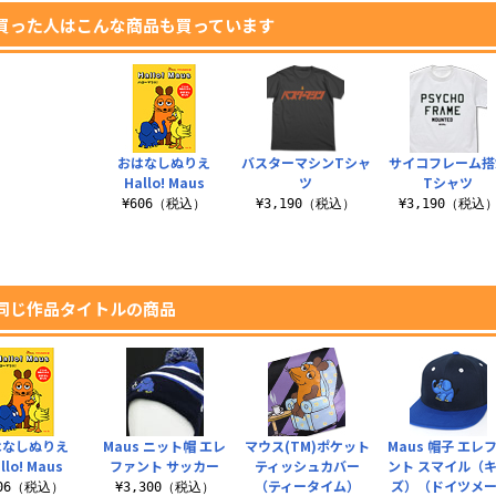
買った人はこんな商品も買っています
おはなしぬりえ
バスターマシンTシャ
サイコフレーム搭
Hallo! Maus
ツ
Tシャツ
¥606（税込）
¥3,190（税込）
¥3,190（税込
同じ作品タイトルの商品
はなしぬりえ
Maus ニット帽 エレ
マウス(TM)ポケット
Maus 帽子 エレ
llo! Maus
ファント サッカー
ティッシュカバー
ント スマイル（
（ティータイム）
ズ）（ドイツメー.
606（税込）
¥3,300（税込）