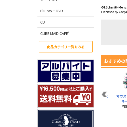
©I.Schmitt-Menz
Blu-ray・DVD
Licensed by Copyr
CD
CURE MAID CAFE’
商品カテゴリ一覧をみる
おすすめの
ッシ
マウス(TM) ラージト
マウス(TM)ポケット
手を振るマウス
マウス
ート
ティッシュカバー
(TM)Tシャツ
キ
（おすわり）
¥1,980（税込）
¥3,190（税込）
¥
¥880（税込）