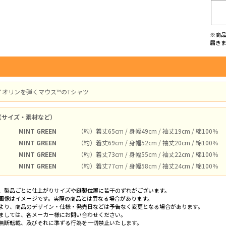
※商
届き
イオリンを弾くマウス™のTシャツ
（サイズ・素材など）
MINT GREEN
（約）着丈65cm / 身幅49cm / 袖丈19cm / 綿100％
MINT GREEN
（約）着丈69cm / 身幅52cm / 袖丈20cm / 綿100％
MINT GREEN
（約）着丈73cm / 身幅55cm / 袖丈22cm / 綿100％
MINT GREEN
（約）着丈77cm / 身幅58cm / 袖丈24cm / 綿100％
、製品ごとに仕上がりサイズや縫製位置に若干のずれがございます。
画像はイメージです。実際の商品とは異なる場合があります。
より、商品のデザイン・仕様・発売日などは予告なく変更となる場合があります。
ましては、各メーカー様にお問い合わせください。
無断転載、及びそれに準ずる行為を一切禁止いたします。