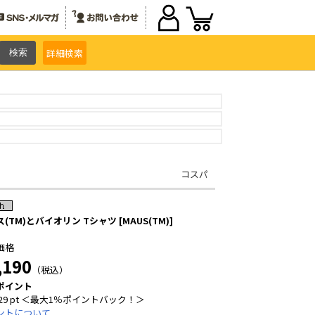
詳細
検索
コスパ
(TM)とバイオリン Tシャツ [MAUS(TM)]
価格
,190
（税込）
ポイント
29 pt ＜最大1％ポイントバック！＞
ントについて