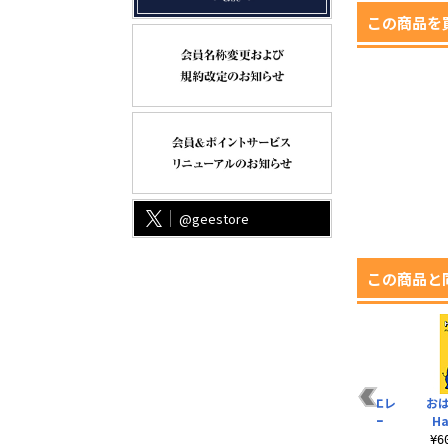
この商品を
@geestore
この商品と
Maus ニット帽 エレ
お
ファント スキー
Ha
¥3,300～
¥