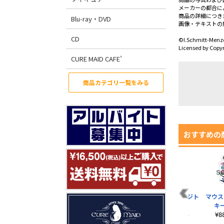
メーカーの都合に
商品の詳細につき
Blu-ray・DVD
画像・テキストの
CD
©I.Schmitt-Menz
Licensed by Copyr
CURE MAID CAFE’
商品カテゴリ一覧をみる
おすすめの
マウス(TM) アクリル
マウス(TM) アクリル
マウス(TM) ラージト
マウス
キーホルダーB
ストラップA
ート
キ
¥880（税込）
¥880（税込）
¥1,980（税込）
¥