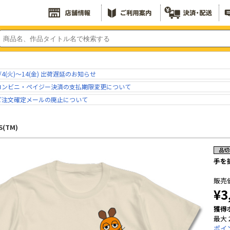
/4(火)～14(金) 出荷遅延のお知らせ
コンビニ・ペイジー決済の支払期限変更について
ご注文確定メールの廃止について
S(TM)
手を振
販売
¥3
獲得
最大 
ポイ