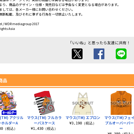
より、商品のデザイン・仕様・発売日などは予告なく変更となる場合があります。
ましては、各メーカー様にお問い合わせください。
無断転載、及びそれに準ずる行為を一切禁止いたします。
el / WDR mediagroup 2017
ights Asia
「いいね」と思ったら友達に共有！
商品
(TM) アクリル
マウス(TM) フルカラ
マウス(TM) エプロン
マウス(TM)フェ
ーホルダーA
ーパスケース
プルオーバーパー
¥3,190（税込）
ー
880（税込）
¥1,430（税込）