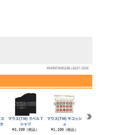
4549970045186 / 6237-1536
イス
マウス(TM) ラベル T
マウス(TM) サコッシ
マウス(TM) フルカラ
マウス
カ
シャツ
ュ
ーマグカップ
リ
¥3,190（税込）
¥1,100（税込）
¥1,650（税込）
¥3