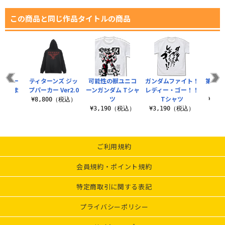
この商品と同じ作品タイトルの商品
ジェター
ティターンズ ジッ
可能性の獣ユニコ
ガンダムファイト！
第08
ルつまま
プパーカー Ver2.0
ーンガンダム Tシャ
レディー・ゴー！！
ツ
Tシャツ
¥8,800（税込）
¥3,
税込）
¥3,190（税込）
¥3,190（税込）
ご利用規約
会員規約・ポイント規約
特定商取引に関する表記
プライバシーポリシー