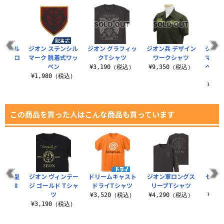
テンシル
ジオン ステンシル
ジオン グラフィッ
ジオン兵 デザイン
ジオン
ペン ロ
マーク 脱着式ワッ
クTシャツ
ワークシャツ
マーク
タイプ
ペン
ペン 
¥3,190（税込）
¥9,350（税込）
（税込）
¥1,980（税込）
¥1,
この商品を買った人はこんな商品も買っています
 手帳型
ジオン ヴィンテー
ドリームキャスト
ジオン軍ロングス
セガサ
ス158
ジ ゴールド Tシャ
ドライTシャツ
リーブTシャツ
イ
ツ
（税込）
¥3,520（税込）
¥4,290（税込）
¥3,
¥3,190（税込）