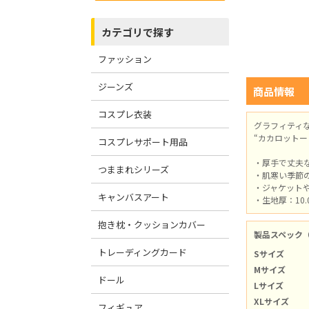
カテゴリで探す
ファッション
ジーンズ
商品情報
コスプレ衣装
グラフィティ
“カカロットー
コスプレサポート用品
・厚手で丈夫
つままれシリーズ
・肌寒い季節
・ジャケット
キャンバスアート
・生地厚：10.
抱き枕・クッションカバー
製品スペック
トレーディングカード
Sサイズ
Mサイズ
ドール
Lサイズ
XLサイズ
フィギュア