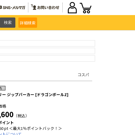
詳細
検索
コスパ
リー ジップパーカー [ドラゴンボールZ]
価格
,600
（税込）
ポイント
60 pt ＜最大1％ポイントバック！＞
ントについて