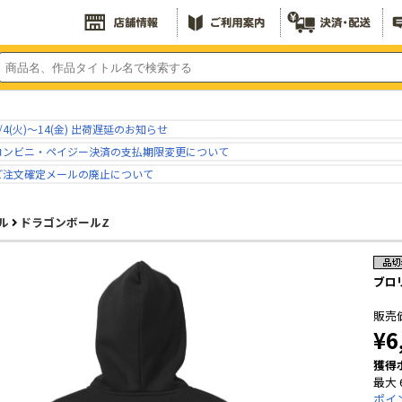
/4(火)～14(金) 出荷遅延のお知らせ
コンビニ・ペイジー決済の支払期限変更について
ご注文確定メールの廃止について
ル
ドラゴンボールZ
ブロ
販売
¥6
獲得
最大 
ポイ