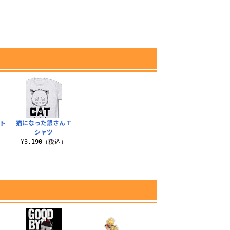
）
ト
猫になった銀さん T
シャツ
）
¥3,190（税込）