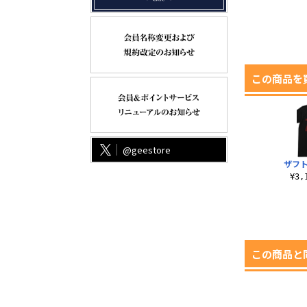
この商品を
@geestore
ザフト
¥3
この商品と