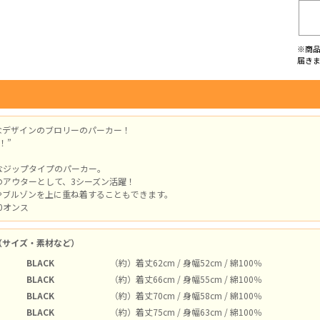
※商
届き
なデザインのブロリーのパーカー！
！”
なジップタイプのパーカー。
のアウターとして、3シーズン活躍！
やブルゾンを上に重ね着することもできます。
0オンス
（サイズ・素材など）
BLACK
（約）着丈62cm / 身幅52cm / 綿100％
BLACK
（約）着丈66cm / 身幅55cm / 綿100％
BLACK
（約）着丈70cm / 身幅58cm / 綿100％
BLACK
（約）着丈75cm / 身幅63cm / 綿100％