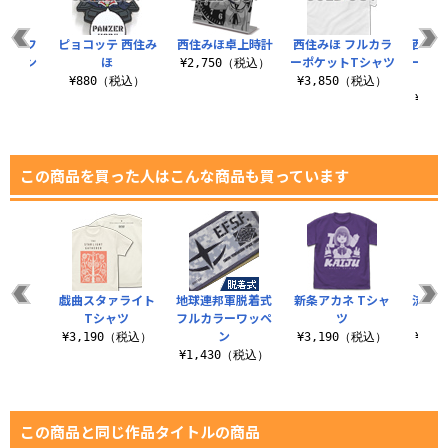
脱着式フ
ピョコッテ 西住み
西住みほ卓上時計
西住みほ フルカラ
西住
ワッペン
ほ
ーポケットTシャツ
ーリ
¥2,750（税込）
（税込）
¥880（税込）
¥3,850（税込）
¥1,
この商品を買った人はこんな商品も買っています
戯曲スタァライト
地球連邦軍脱着式
新条アカネ Tシャ
流派東
Tシャツ
フルカラーワッペ
ツ
ン
¥3,190（税込）
¥3,190（税込）
¥3,
¥1,430（税込）
この商品と同じ作品タイトルの商品