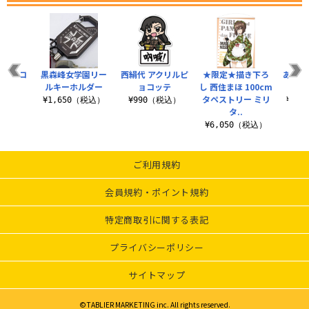
園 エコ
黒森峰女学園リー
西絹代 アクリルピ
★限定★描き下ろ
あんこ
グ
ルキーホルダー
ョコッテ
し 西住まほ 100cm
ラ
タペストリー ミリ
（税込）
¥1,650（税込）
¥990（税込）
¥3,
タ..
¥6,050（税込）
ご利用規約
会員規約・ポイント規約
特定商取引に関する表記
プライバシーポリシー
サイトマップ
©TABLIER MARKETING inc. All rights reserved.