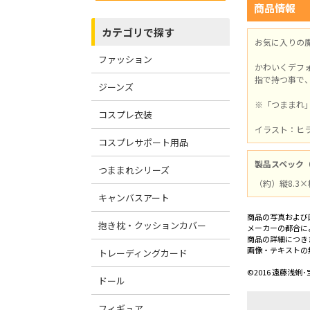
商品情報
カテゴリで探す
お気に入りの
ファッション
かわいくデフ
指で持つ事で
ジーンズ
※「つままれ
コスプレ衣装
イラスト：ヒ
コスプレサポート用品
製品スペック
つままれシリーズ
（約）縦8.3×
キャンバスアート
商品の写真および
抱き枕・クッションカバー
メーカーの都合に
商品の詳細につき
画像・テキストの
トレーディングカード
©2016 遠藤浅
ドール
フィギュア