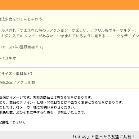
魔法少女をつまんじゃおう！
ォルメされ「つままれた時のリアクション」が楽しい、アクリル製のキーホルダー。
、お気に入りのメンバーがあなたにつままれているように見えるユニークなデザイン
」はコスパの登録商標です。
ライユキオ
（サイズ・素材など）
横6.2cm / アクリル製
画像はイメージです。実際の商品とは異なる場合があります。
より、商品のデザイン・仕様・発売日などは予告なく変更となる場合があります。
ましては、各メーカー様にお問い合わせください。
無断転載、及びそれに準ずる行為を一切禁止いたします。
蜊･宝島社／まほいく
「いいね」と思ったら友達に共有！