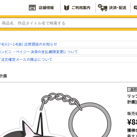
/4(火)～14(金) 出荷遅延のお知らせ
コンビニ・ペイジー決済の支払期限変更について
ご注文確定メールの廃止について
計画
リッ
計画]
販売
¥8
獲得
最大 