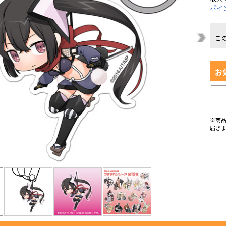
ポイ
こ
お
※商
届き