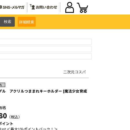
詳細
検索
二次元コスパ
プル アクリルつままれキーホルダー [魔法少女育成
価格
80
（税込）
ポイント
8 pt ＜最大1％ポイントバック！＞