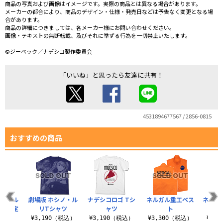
商品の写真および画像はイメージです。実際の商品とは異なる場合があります。
メーカーの都合により、商品のデザイン・仕様・発売日などは予告なく変更となる場
合があります。
商品の詳細につきましては、各メーカー様にお問い合わせください。
画像・テキストの無断転載、及びそれに準ずる行為を一切禁止いたします。
©ジーベック／ナデシコ製作委員会
「いいね」と思ったら友達に共有！
4531894677567 / 2856-0815
おすすめの商品
ネルガル
劇場版 ホシノ・ル
ナデシコロゴ Tシ
ネルガル重工ベス
ネルガ
ャツ限定
リTシャツ
ャツ
ト
.
¥3,190（税込）
¥3,190（税込）
¥3,300（税込）
¥3,