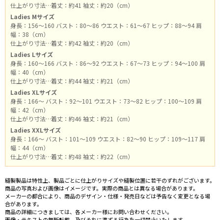
仕上がり寸法…着丈：約41 袖丈：約20（cm）
Ladies Mサイズ
身長：156～160 バスト：80～86 ウエスト：61～67 ヒップ：88～94 肩
幅：38（cm）
仕上がり寸法…着丈：約42 袖丈：約20（cm）
Ladies Lサイズ
身長：160～166 バスト：86～92 ウエスト：67～73 ヒップ：94～100 肩
幅：40（cm）
仕上がり寸法…着丈：約44 袖丈：約21（cm）
Ladies XLサイズ
身長：166～ バスト：92～101 ウエスト：73～82 ヒップ：100～109 肩
幅：42（cm）
仕上がり寸法…着丈：約46 袖丈：約21（cm）
Ladies XXLサイズ
身長：166～ バスト：101～109 ウエスト：82～90 ヒップ：109～117 肩
幅：44（cm）
仕上がり寸法…着丈：約48 袖丈：約22（cm）
縫製製品は特性上、製品ごとに仕上がりサイズや縫製位置に若干のずれがございます。
商品の写真および画像はイメージです。実際の商品とは異なる場合があります。
メーカーの都合により、商品のデザイン・仕様・発売日などは予告なく変更となる場
合があります。
商品の詳細につきましては、各メーカー様にお問い合わせください。
画像・テキストの無断転載、及びそれに準ずる行為を一切禁止いたします。