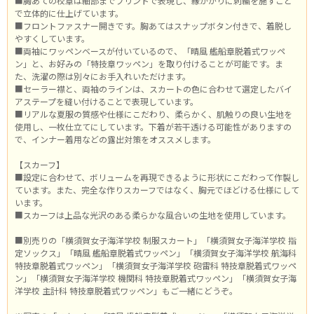
■胸あての校章は細部までプリントで表現し、縁かがりに刺繍を施すこと
で立体的に仕上げています。
■フロントファスナー開きです。胸あてはスナップボタン付きで、着脱し
やすくしています。
■両袖にワッペンベースが付いているので、「晴風 艦船章脱着式ワッペ
ン」と、お好みの「特技章ワッペン」を取り付けることが可能です。ま
た、洗濯の際は別々にお手入れいただけます。
■セーラー襟と、両袖のラインは、スカートの色に合わせて選定したバイ
アステープを縫い付けることで表現しています。
■リアルな夏服の質感や仕様にこだわり、柔らかく、肌触りの良い生地を
使用し、一枚仕立てにしています。下着が若干透ける可能性がありますの
で、インナー着用などの露出対策をオススメします。
【スカーフ】
■設定に合わせて、ボリュームを再現できるように形状にこだわって作製し
ています。また、完全な作りスカーフではなく、胸元でほどける仕様にして
います。
■スカーフは上品な光沢のある柔らかな風合いの生地を使用しています。
■別売りの「横須賀女子海洋学校 制服スカート」「横須賀女子海洋学校 指
定ソックス」「晴風 艦船章脱着式ワッペン」「横須賀女子海洋学校 航海科
特技章脱着式ワッペン」「横須賀女子海洋学校 砲雷科 特技章脱着式ワッペ
ン」「横須賀女子海洋学校 機関科 特技章脱着式ワッペン」「横須賀女子海
洋学校 主計科 特技章脱着式ワッペン」もご一緒にどうぞ。