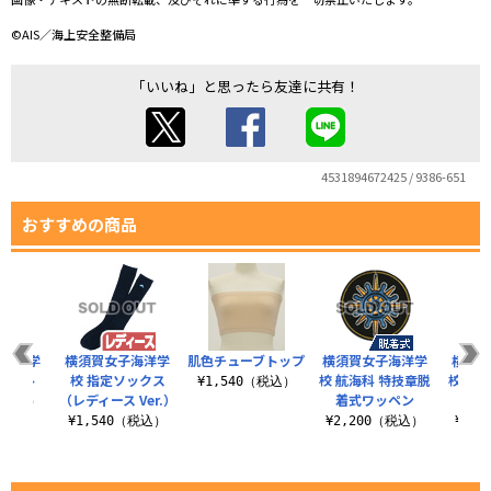
©AIS／海上安全整備局
「いいね」と思ったら友達に共有！
4531894672425 / 9386-651
おすすめの商品
子海洋学
横須賀女子海洋学
肌色チューブトップ
横須賀女子海洋学
横須
スカート
校 指定ソックス
校 航海科 特技章脱
校 砲
¥1,540（税込）
（レディース Ver.）
着式ワッペン
着
0（税込）
¥1,540（税込）
¥2,200（税込）
¥2,