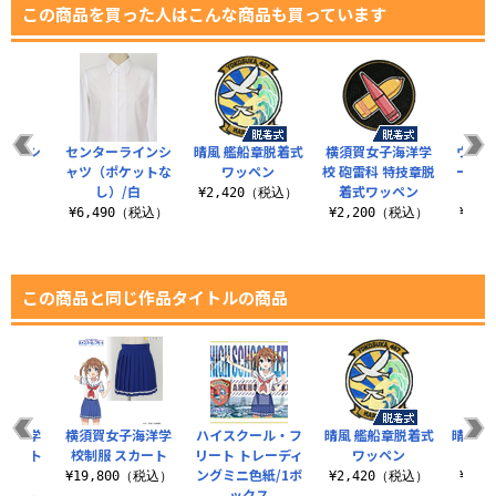
この商品を買った人はこんな商品も買っています
ク半袖シ
センターラインシ
晴風 艦船章脱着式
横須賀女子海洋学
ウルト
ツ
ャツ（ポケットな
ワッペン
校 砲雷科 特技章脱
ーバー
し）/白
着式ワッペン
（税込）
¥2,420（税込）
¥6,490（税込）
¥2,200（税込）
¥2,
この商品と同じ作品タイトルの商品
子海洋学
横須賀女子海洋学
ハイスクール・フ
晴風 艦船章脱着式
晴風II
ャケット
校制服 スカート
リート トレーディ
ワッペン
ト
ングミニ色紙/1ボ
¥19,800（税込）
¥2,420（税込）
¥3,
ックス