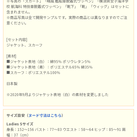
※写真の「スカート」「晴風 艦船章脱着式ワッペン」「横須賀女子海洋学
校 航海科 特技章脱着式ワッペン」「靴下」「靴」「ウィッグ」はセットに
含まれません。
※商品写真は全て開発サンプルです。実際の商品とは異なりますのでご注
意ください。
[セット内容]
ジャケット、スカーフ
[素材]
■ジャケット表地（白）：綿95％ ポリウレタン5％
■ジャケット表地（青）：ポリエステル65％ 綿35％
■スカーフ：ポリエステル100％
日本製
※2020年9月よりジャケット表地（白）の素材を変更しました
サイズ目安（
ヌード寸法はこちら
）
Ladies Sサイズ
身長：152～156 バスト：77～83 ウエスト：58～64 ヒップ：85～91 肩
幅：37（cm）