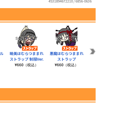
4531894672210 / 6856-0636
ル
暁美ほむらつままれ
悪魔ほむらつままれ
悪魔ほむらジーンズ
巴マ
ストラップ 制服Ver.
ストラップ
¥13,200（税込）
）
¥660（税込）
¥660（税込）
¥4