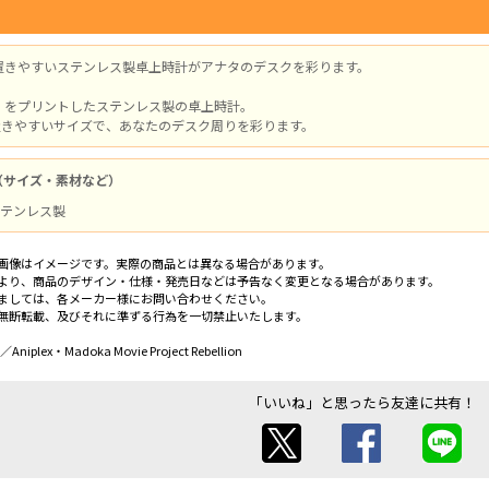
置きやすいステンレス製卓上時計がアナタのデスクを彩ります。
」をプリントしたステンレス製の卓上時計。
の置きやすいサイズで、あなたのデスク周りを彩ります。
（サイズ・素材など）
/ ステンレス製
画像はイメージです。実際の商品とは異なる場合があります。
より、商品のデザイン・仕様・発売日などは予告なく変更となる場合があります。
ましては、各メーカー様にお問い合わせください。
無断転載、及びそれに準ずる行為を一切禁止いたします。
／Aniplex・Madoka Movie Project Rebellion
「いいね」と思ったら友達に共有！