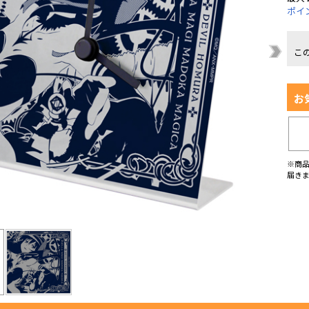
ポイ
こ
お
※商
届き