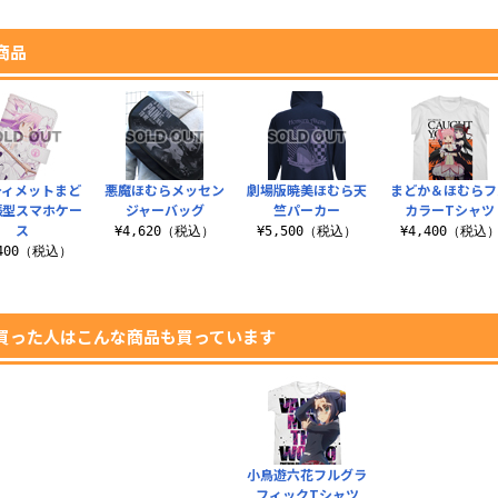
商品
ティメットまど
悪魔ほむらメッセン
劇場版暁美ほむら天
まどか＆ほむらフ
帳型スマホケー
ジャーバッグ
竺パーカー
カラーTシャツ
ス
¥4,620（税込）
¥5,500（税込）
¥4,400（税込
,400（税込）
買った人はこんな商品も買っています
小鳥遊六花フルグラ
フィックTシャツ