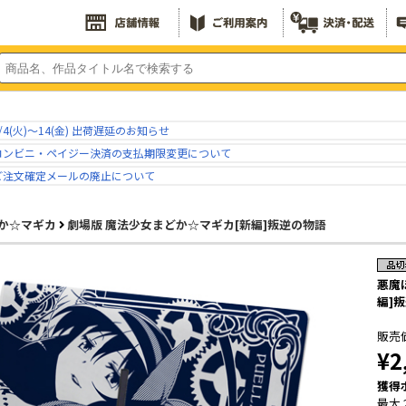
/4(火)～14(金) 出荷遅延のお知らせ
コンビニ・ペイジー決済の支払期限変更について
ご注文確定メールの廃止について
か☆マギカ
劇場版 魔法少女まどか☆マギカ[新編]叛逆の物語
悪魔
編]
販売
¥2
獲得
最大 