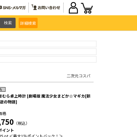
詳細
検索
二次元コスパ
ほむら卓上時計 [劇場版 魔法少女まどか☆マギカ[新
叛逆の物語]
価格
,750
（税込）
ポイント
25 pt ＜最大1％ポイントバック！＞