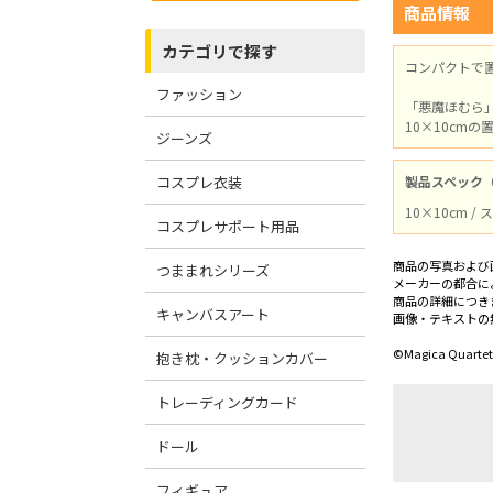
商品情報
カテゴリで探す
コンパクトで
ファッション
「悪魔ほむら
10×10cm
ジーンズ
コスプレ衣装
製品スペック
10×10cm 
コスプレサポート用品
商品の写真および
つままれシリーズ
メーカーの都合に
商品の詳細につき
キャンバスアート
画像・テキストの
©Magica Quartet
抱き枕・クッションカバー
トレーディングカード
ドール
フィギュア