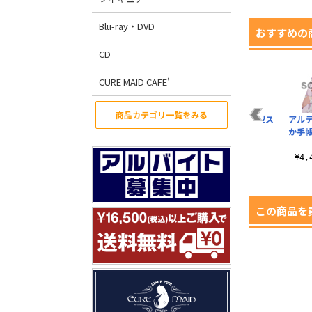
Blu-ray・DVD
おすすめの
CD
CURE MAID CAFE’
商品カテゴリ一覧をみる
ワ
アルティメットまど
悪魔ほむらネクタイ
悪魔ほむら手帳型ス
アル
かフルカラーパスケ
マホケース
か手
¥4,950（税込）
ース
¥4,400（税込）
¥3,080（税込）
¥4
この商品を