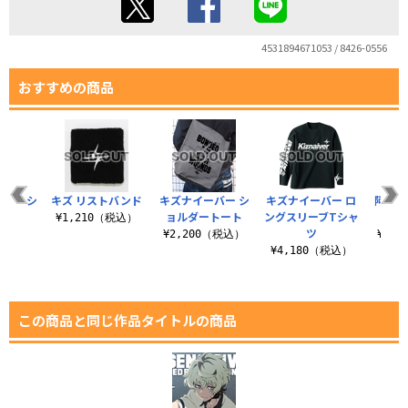
4531894671053 / 8426-0556
おすすめの商品
バーTシ
キズ リストバンド
キズナイーバー シ
キズナイーバー ロ
阿形勝
ツ
ョルダートート
ングスリーブTシャ
¥1,210（税込）
ツ
（税込）
¥2,200（税込）
¥4,
¥4,180（税込）
この商品と同じ作品タイトルの商品