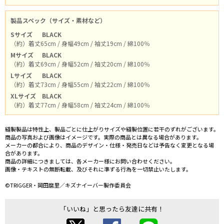
製品スペック（サイズ・素材など）
Sサイズ
BLACK
（約）着丈65cm / 身幅49cm / 袖丈19cm / 綿100％
Mサイズ
BLACK
（約）着丈69cm / 身幅52cm / 袖丈20cm / 綿100％
Lサイズ
BLACK
（約）着丈73cm / 身幅55cm / 袖丈22cm / 綿100％
XLサイズ
BLACK
（約）着丈77cm / 身幅58cm / 袖丈24cm / 綿100％
縫製製品は特性上、製品ごとに仕上がりサイズや縫製位置に若干のずれがございます。
商品の写真および画像はイメージです。実際の商品とは異なる場合があります。
メーカーの都合により、商品のデザイン・仕様・発売日などは予告なく変更となる場
合があります。
商品の詳細につきましては、各メーカー様にお問い合わせください。
画像・テキストの無断転載、及びそれに準ずる行為を一切禁止いたします。
©TRIGGER・岡田麿里／キズナイーバー製作委員会
「いいね」と思ったら友達に共有！