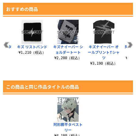
おすすめの商品
バー タ
キズ リストバンド
キズナイーバー シ
キズナイーバー オ
阿形勝
リー
ョルダートート
ールプリントTシャ
¥1,210（税込）
ツ
（税込）
¥2,200（税込）
¥4,
¥3,190（税込）
この商品と同じ作品タイトルの商品
阿形勝平タペスト
リー
¥4,180（税込）