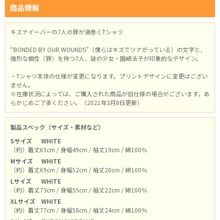
商品情報
キズナイーバーの7人の罪が渦巻くTシャツ
“BONDED BY OUR WOUNDS”（僕らはキズでツナがっている）の文字と、
強烈な個性（罪）を持つ7人、謎の少女・園崎法子が印象的なデザイン。
・Tシャツ本体の仕様が変更になります。プリントデザインに変更はござい
ません。
※在庫状況によっては、ご購入された商品が旧仕様の場合がございます。あ
らかじめご了承ください。（2021年3月8日更新）
製品スペック（サイズ・素材など）
Sサイズ
WHITE
（約）着丈65cm / 身幅49cm / 袖丈19cm / 綿100％
Mサイズ
WHITE
（約）着丈69cm / 身幅52cm / 袖丈20cm / 綿100％
Lサイズ
WHITE
（約）着丈73cm / 身幅55cm / 袖丈22cm / 綿100％
XLサイズ
WHITE
（約）着丈77cm / 身幅58cm / 袖丈24cm / 綿100％