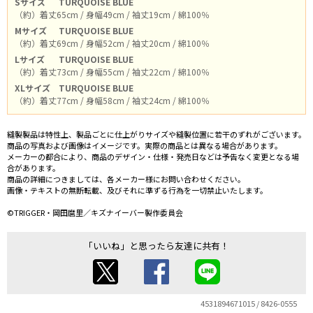
Sサイズ
TURQUOISE BLUE
（約）着丈65cm / 身幅49cm / 袖丈19cm / 綿100％
Mサイズ
TURQUOISE BLUE
（約）着丈69cm / 身幅52cm / 袖丈20cm / 綿100％
Lサイズ
TURQUOISE BLUE
（約）着丈73cm / 身幅55cm / 袖丈22cm / 綿100％
XLサイズ
TURQUOISE BLUE
（約）着丈77cm / 身幅58cm / 袖丈24cm / 綿100％
縫製製品は特性上、製品ごとに仕上がりサイズや縫製位置に若干のずれがございます。
商品の写真および画像はイメージです。実際の商品とは異なる場合があります。
メーカーの都合により、商品のデザイン・仕様・発売日などは予告なく変更となる場
合があります。
商品の詳細につきましては、各メーカー様にお問い合わせください。
画像・テキストの無断転載、及びそれに準ずる行為を一切禁止いたします。
©TRIGGER・岡田麿里／キズナイーバー製作委員会
「いいね」と思ったら友達に共有！
4531894671015 / 8426-0555