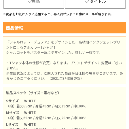
商品
タイトル
※商品をお気に入りに追加すると、再入荷が決まった際にメールが届きます。
商品情報
『シャルロット・デュノア』をデザインした、高精細インクジェットプリ
ントによるフルカラーTシャツ！
シャルロットをポスター風にデザインした、嬉しい一枚です。
・Tシャツ本体の仕様が変更になります。プリントデザインに変更はござい
ません。
※在庫状況によっては、ご購入された商品が旧仕様の場合がございます。あ
らかじめご了承ください。（2021年3月8日更新）
製品スペック（サイズ・素材など）
Sサイズ
WHITE
（約）着丈65cm / 身幅49cm / 袖丈19cm / 綿100％
Mサイズ
WHITE
（約）着丈69cm / 身幅52cm / 袖丈20cm / 綿100％
Lサイズ
WHITE