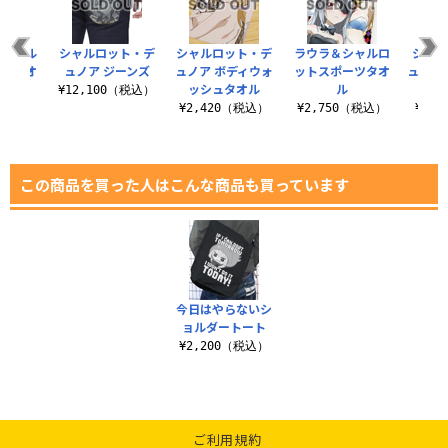
＆シャル
シャルロット・デ
シャルロット・デ
ラウラ＆シャルロ
シャル
ッグタオ
ュノア ジーンズ
ュノア ボディウォ
ットスポーツタオ
ュノア 
ッシュタオル
ル
ビッ
¥12,100（税込）
（税込）
¥2,420（税込）
¥2,750（税込）
¥5,
この商品を買った人はこんな商品も買っています
今日はやらないシ
ョルダートート
¥2,200（税込）
ご利用規約