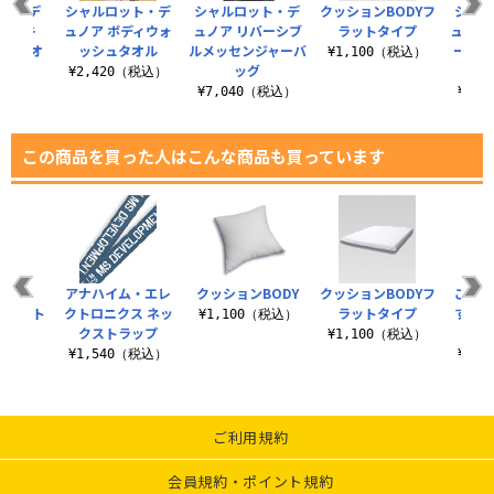
ット・デ
シャルロット・デ
シャルロット・デ
クッションBODYフ
シャル
キドキ
ュノア ボディウォ
ュノア リバーシブ
ラットタイプ
ュノアi
ッグタオ
ッシュタオル
ルメッセンジャーバ
ー ノ
¥1,100（税込）
ッグ
¥2,420（税込）
（税込）
¥7,040（税込）
¥2,
この商品を買った人はこんな商品も買っています
ing
アナハイム・エレ
クッションBODY
クッションBODYフ
ご注
eラージト
クトロニクス ネッ
ラットタイプ
すか
¥1,100（税込）
ト
クストラップ
¥1,100（税込）
（税込）
¥1,540（税込）
¥1,
ご利用規約
会員規約・ポイント規約