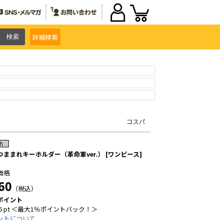
詳細
検索
コスパ
つままれキーホルダー（革命軍ver.） [ワンピース]
価格
60
（税込）
ポイント
6 pt ＜最大1％ポイントバック！＞
ントについて