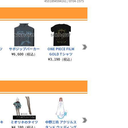
4531894594161 / 0704-1575
ツ
サボジップパーカー
ONE PIECE FILM
ONE PIECE FILM
GOLD Tシャツ
GOLD カラビナ
）
¥6,600（税込）
¥3,190（税込）
¥1,100（税込）
れキ
ミオリネのタイツ
中野三玖 アクリルス
★限定★流通限定版
志摩
タンド ウェディング
[フルールレーヴ] 小
¥4,180（税込）