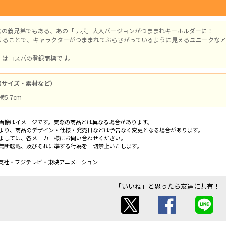
スの義兄弟でもある、あの「サボ」大人バージョンがつままれキーホルダーに！
けることで、キャラクターがつままれてぶらさがっているように見えるユニークなア
」はコスパの登録商標です。
（サイズ・素材など）
横5.7cm
画像はイメージです。実際の商品とは異なる場合があります。
より、商品のデザイン・仕様・発売日などは予告なく変更となる場合があります。
ましては、各メーカー様にお問い合わせください。
無断転載、及びそれに準ずる行為を一切禁止いたします。
英社・フジテレビ・東映アニメーション
「いいね」と思ったら友達に共有！