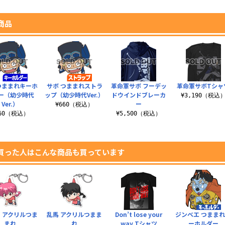
商品
つままれキーホ
サボ つままれストラ
革命軍サボ フーデッ
革命軍サボTシャ
ー（幼少時代
ップ（幼少時代Ver.）
ドウインドブレーカ
¥3,190（税込
Ver.）
ー
¥660（税込）
660（税込）
¥5,500（税込）
買った人はこんな商品も買っています
 アクリルつま
乱馬 アクリルつまま
Don’t lose your
ジンベエ つまま
まれ
れ
way Tシャツ
ーホルダー