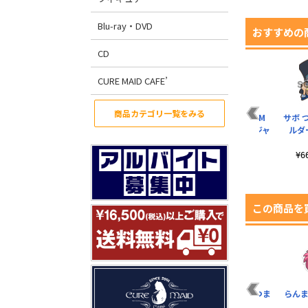
Blu-ray・DVD
おすすめの
CD
CURE MAID CAFE’
商品カテゴリ一覧をみる
レヴェリー編 サボ T
ONE PIECE FILM
サボ 
シャツ
GOLD メッセンジャ
ルダ
ーバッグ
¥3,190（税込）
¥4,620（税込）
¥
この商品を
ル
Pちゃん アクリルつま
良牙 アクリルつまま
あかね アクリルつま
らんま
まれ
れ
まれ