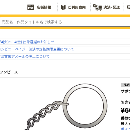
/4(火)～14(金) 出荷遅延のお知らせ
コンビニ・ペイジー決済の支払期限変更について
ご注文確定メールの廃止について
ワンピース
サボ
販売
¥6
獲得
最大 
ポイ