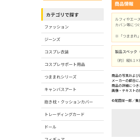
商品情報
カテゴリで探す
ルフィやエー
カバン等につ
ファッション
※「つままれ
ジーンズ
コスプレ衣装
製品スペック
（約）縦6.1×
コスプレサポート用品
商品の写真および
つままれシリーズ
メーカーの都合に
商品の詳細につき
キャンバスアート
画像・テキストの
©尾田栄一郎／集
抱き枕・クッションカバー
トレーディングカード
ドール
フィギュア