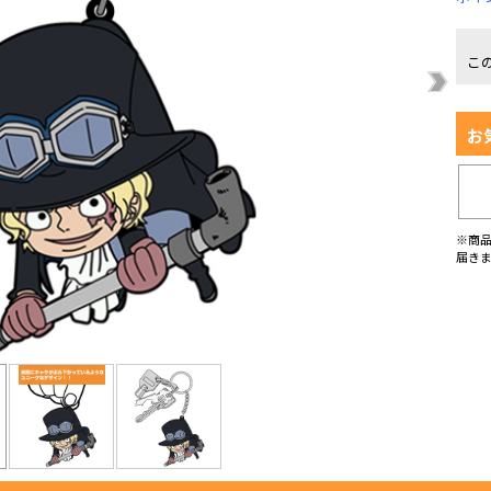
こ
お
※商
届き