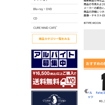
縫製製品は特性上
商品の写真および
メーカーの都合に
Blu-ray・DVD
商品の詳細につき
画像・テキストの
CD
©TYPE-MOON
CURE MAID CAFE’
商品カテゴリ一覧をみる
おすすめの
バー
Fate/stay night
Fate/stay night
騎士王セイバーフル
Fate
[UBW] セイバー ショ
[UBW] セイバー メッ
グラフィックTシャツ
ル..
セ..
）
¥6,600（税込）
¥3