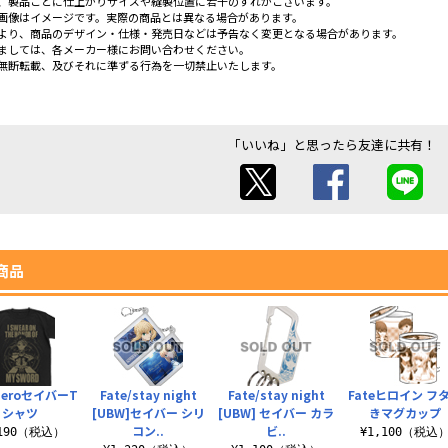
、製品ごとに仕上がりサイズや縫製位置に若干のずれがございます。
画像はイメージです。実際の商品とは異なる場合があります。
より、商品のデザイン・仕様・発売日などは予告なく変更となる場合があります。
ましては、各メーカー様にお問い合わせください。
無断転載、及びそれに準ずる行為を一切禁止いたします。
「いいね」と思ったら友達に共有！
商品
/ZeroセイバーT
Fate/stay night
Fate/stay night
Fateヒロイン フ
シャツ
[UBW]セイバー シリ
[UBW] セイバー カラ
きマグカップ
コン..
ビ..
,190（税込）
¥1,100（税込