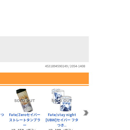
4531894590149 / 2054-1408
タつ
Fate/Zeroセイバー
Fate/stay night
★限定★セイバー フ
セイ
ストレートタンブラ
[UBW]セイバー フタ
ルカラーTシャツ
ー
つき..
）
¥4,400（税込）
¥