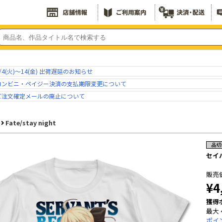
/4(火)～14(金) 出荷遅延のお知らせ
コンビニ・ペイジー決済の支払期限変更について
ご注文確定メールの廃止について
Fate/stay night
セイバ
販売
¥4
獲得
最大 
ポイ