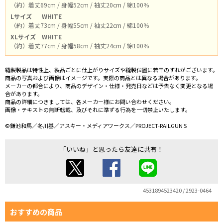
（約）着丈69cm / 身幅52cm / 袖丈20cm / 綿100％
Lサイズ
WHITE
（約）着丈73cm / 身幅55cm / 袖丈22cm / 綿100％
XLサイズ
WHITE
（約）着丈77cm / 身幅58cm / 袖丈24cm / 綿100％
縫製製品は特性上、製品ごとに仕上がりサイズや縫製位置に若干のずれがございます。
商品の写真および画像はイメージです。実際の商品とは異なる場合があります。
メーカーの都合により、商品のデザイン・仕様・発売日などは予告なく変更となる場
合があります。
商品の詳細につきましては、各メーカー様にお問い合わせください。
画像・テキストの無断転載、及びそれに準ずる行為を一切禁止いたします。
©鎌池和馬／冬川基／アスキー・メディアワークス／PROJECT-RAILGUN S
「いいね」と思ったら友達に共有！
4531894523420 / 2923-0464
おすすめの商品