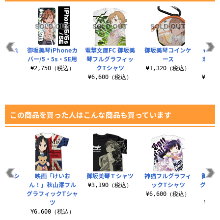
つままれ
御坂美琴iPhoneカ
電撃文庫FC 御坂美
御坂美琴コインケ
★限定
ップ
バー/5・5s・SE用
琴フルグラフィッ
ース
刺繍ジ
クTシャツ
税込）
¥2,750（税込）
¥1,320（税込）
¥6,600（税込）
¥13,
この商品を買った人はこんな商品も買っています
 刺繍ポロシ
映画「けいお
御坂美琴Ｔシャツ
神猫フルグラフィ
御坂美
ツ
ん！」秋山澪フル
ックTシャツ
グラフ
¥3,190（税込）
グラフィックTシャ
（税込）
¥6,600（税込）
ツ
¥6,
¥6,600（税込）