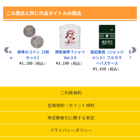
この商品と同じ作品タイトルの商品
両面フル
美琴のコイン【3枚
御坂美琴 Tシャツ
風紀委員（ジャッジ
御坂美
クTシャ
セット】
Ver.2.0
メント）フルカラ
¥3,
ーパスケース
¥1,100（税込）
¥3,190（税込）
（税込）
¥1,430（税込）
ご利用規約
会員規約・ポイント規約
特定商取引に関する表記
プライバシーポリシー