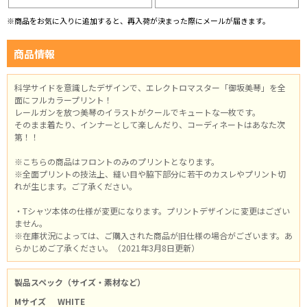
※商品をお気に入りに追加すると、再入荷が決まった際にメールが届きます。
商品情報
科学サイドを意識したデザインで、エレクトロマスター「御坂美琴」を全
面にフルカラープリント！
レールガンを放つ美琴のイラストがクールでキュートな一枚です。
そのまま着たり、インナーとして楽しんだり、コーディネートはあなた次
第！！
※こちらの商品はフロントのみのプリントとなります。
※全面プリントの技法上、縫い目や脇下部分に若干のカスレやプリント切
れが生じます。ご了承ください。
・Tシャツ本体の仕様が変更になります。プリントデザインに変更はござい
ません。
※在庫状況によっては、ご購入された商品が旧仕様の場合がございます。あ
らかじめご了承ください。（2021年3月8日更新）
製品スペック（サイズ・素材など）
Mサイズ
WHITE