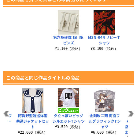
第六駆逐隊 特III型
MSN-04サザビーＴ
ピンズ
シャツ
¥1,100（税込）
¥3,190（税込）
この商品と同じ作品タイトルの商品
ルグラフ
阿賀野型軽巡洋艦
夕立っぽいビッグ
金剛改二丙 両面フ
★
ージトー
共通ジャケットセッ
シルエットTシャツ
ルグラフィックTシ
★【「
ト
ャツ
版つき
¥3,520（税込）
ままれ
（税込）
¥22,000（税込）
¥6,600（税込）