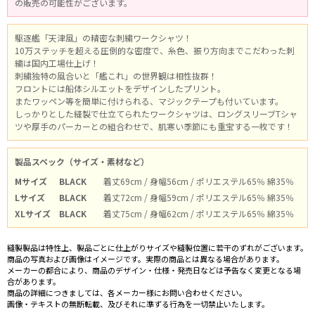
の販売の可能性がございます。
駆逐艦「天津風」の精密な刺繍ワークシャツ！
10万ステッチを超える圧倒的な密度で、糸色、振り方向までこだわった刺
繍は国内工場仕上げ！
刺繍独特の風合いと「艦これ」の世界観は相性抜群！
フロントには船体シルエットをデザインしたプリント。
またワッペン等を簡単に付けられる、マジックテープも付いています。
しっかりとした縫製で仕立てられたワークシャツは、ロングスリーブTシャ
ツや厚手のパーカーとの組合わせで、肌寒い季節にも重宝する一枚です！
製品スペック（サイズ・素材など）
Mサイズ
BLACK
着丈69cm / 身幅56cm / ポリエステル65％ 綿35％
Lサイズ
BLACK
着丈72cm / 身幅59cm / ポリエステル65％ 綿35％
XLサイズ
BLACK
着丈75cm / 身幅62cm / ポリエステル65％ 綿35％
縫製製品は特性上、製品ごとに仕上がりサイズや縫製位置に若干のずれがございます。
商品の写真および画像はイメージです。実際の商品とは異なる場合があります。
メーカーの都合により、商品のデザイン・仕様・発売日などは予告なく変更となる場
合があります。
商品の詳細につきましては、各メーカー様にお問い合わせください。
画像・テキストの無断転載、及びそれに準ずる行為を一切禁止いたします。