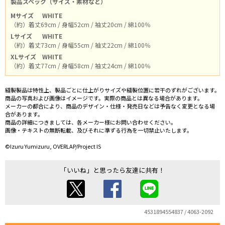
製品スペック（サイズ・素材など）
Mサイズ
WHITE
（約）着丈69cm / 身幅52cm / 袖丈20cm / 綿100％
Lサイズ
WHITE
（約）着丈73cm / 身幅55cm / 袖丈22cm / 綿100％
XLサイズ
WHITE
（約）着丈77cm / 身幅58cm / 袖丈24cm / 綿100％
縫製製品は特性上、製品ごとに仕上がりサイズや縫製位置に若干のずれがございます。
商品の写真および画像はイメージです。実際の商品とは異なる場合があります。
メーカーの都合により、商品のデザイン・仕様・発売日などは予告なく変更となる場
合があります。
商品の詳細につきましては、各メーカー様にお問い合わせください。
画像・テキストの無断転載、及びそれに準ずる行為を一切禁止いたします。
©Izuru Yumizuru, OVERLAP/Project IS
「いいね」と思ったら友達に共有！
4531894554837 / 4063-2092