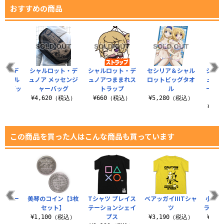
おすすめの商品
ット・デ
シャルロット・デ
シャルロット・デ
セシリア＆シャル
シャル
ロピカル
ュノア メッセンジ
ュノアつままれス
ロットビッグタオ
ュノア
ャーバッ
ャーバッグ
トラップ
ル
ーデッ
ブ
¥4,620（税込）
¥660（税込）
¥5,280（税込）
（税込）
¥5,
この商品を買った人はこんな商品も買っています
ルカラー
美琴のコイン【3枚
Tシャツ プレイス
ベアッガイIIITシャ
小鳥遊
ャツ
セット】
テーションシェイ
ツ
ラフィ
プス
（税込）
¥1,100（税込）
¥3,190（税込）
¥6,