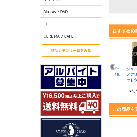
Blu-ray・DVD
CD
おすすめの
CURE MAID CAFE’
商品カテゴリ一覧をみる
ウ
★限定★シャルロッ
シャルロット・デュ
シャルロット・デュ
シャ
バ
ト・デュノア刺繍パ
ノアビッグタオル
ノアスポーツタオル
ノア
ク
ーカー
ッド
¥5,280（税込）
¥2,750（税込）
¥13,200（税込）
¥5
この商品を