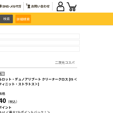
詳細
検索
二次元コスパ
ルロット・デュノアリブート クリーナークロス [IS ＜
フィニット・ストラトス＞]
価格
40
（税込）
ポイント
4 pt ＜最大1％ポイントバック！＞