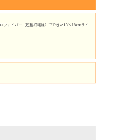
ファイバー（超極細繊維）でできた13×18cmサイ