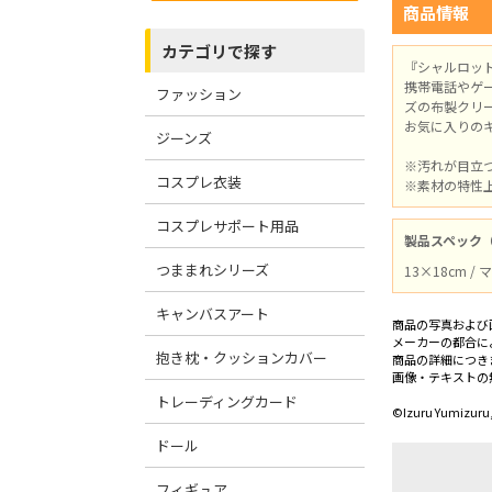
商品情報
カテゴリで探す
『シャルロッ
携帯電話やゲ
ファッション
ズの布製クリ
お気に入りの
ジーンズ
※汚れが目立
コスプレ衣装
※素材の特性
コスプレサポート用品
製品スペック
つままれシリーズ
13×18cm
キャンバスアート
商品の写真および
メーカーの都合に
抱き枕・クッションカバー
商品の詳細につき
画像・テキストの
トレーディングカード
©Izuru Yumizuru,
ドール
フィギュア