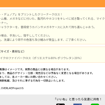
ト・デュノア』をプリントしたクリーナークロス！
ーム機、メガネなどに付いた、脂汚れやホコリをキレイに拭き取ってくれる、マイクロ
ーナー。
キャラクターを、普段使うカバンやメガネケースに入れて持ち運んじゃおう。
つ場合、手洗いし、陰干ししてください。
上、洗濯により若干の色落ち及び縮みが発生します、ご了承ください。
（サイズ・素材など）
 / マイクロファイバークロス（ポリエステル80％ ポリウレタン20％）
画像はイメージです。実際の商品とは異なる場合があります。
より、商品のデザイン・仕様・発売日などは予告なく変更となる場合があります。
ましては、各メーカー様にお問い合わせください。
無断転載、及びそれに準ずる行為を一切禁止いたします。
 OVERLAP/Project IS
「いいね」と思ったら友達に共有！