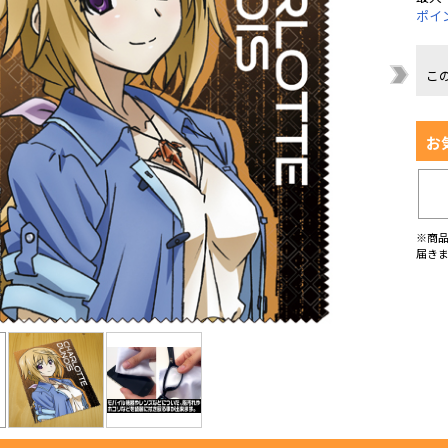
ポイ
こ
お
※商
届き