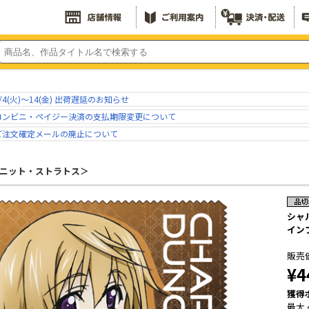
/4(火)～14(金) 出荷遅延のお知らせ
コンビニ・ペイジー決済の支払期限変更について
ご注文確定メールの廃止について
フィニット・ストラトス＞
シャ
イン
販売
¥4
獲得
最大 