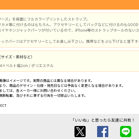
ターズ」を両面にフルカラープリントしたストラップ。
ジカメ等に付けるのはもちろん、アクセサリーとしてバッグなどに付けるのもGOOD
イヤホンジャックパーツが付いているので、iPhone等のストラップホールのない
ャックパーツはアクセサリーとしてお楽しみ下さい。携帯などをぶら下げると落下す
（サイズ・素材など）
4×ベルト幅2cm / ポリエステル
画像はイメージです。実際の商品とは異なる場合があります。
より、商品のデザイン・仕様・発売日などは予告なく変更となる場合があります。
ましては、各メーカー様にお問い合わせください。
無断転載、及びそれに準ずる行為を一切禁止いたします。
ECT
「いいね」と思ったら友達に共有！