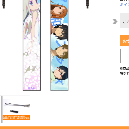
ポイ
こ
お
※商
届き