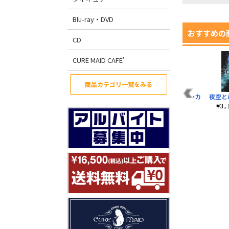
Blu-ray・DVD
おすすめの
CD
CURE MAID CAFE’
商品カテゴリ一覧をみる
グ
劇場版 あの花 絵皿
めんまショルダート
めんまクッションカ
夜空と
ツ
ート
バー
¥1,100（税込）
¥3
¥2,200（税込）
¥2,750（税込）