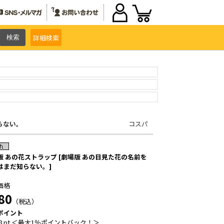
詳細
検索
らない。
コスパ
版 あの花ストラップ [劇場版 あの日見た花の名前を
はまだ知らない。]
価格
80
（税込）
ポイント
8 pt ＜最大1％ポイントバック！＞