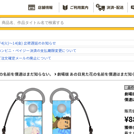
/4(火)～14(金) 出荷遅延のお知らせ
コンビニ・ペイジー決済の支払期限変更について
ご注文確定メールの廃止について
の名前を僕達はまだ知らない。
劇場版 あの日見た花の名前を僕達はまだ知
劇場
僕達
販売
¥8
獲得
最大 