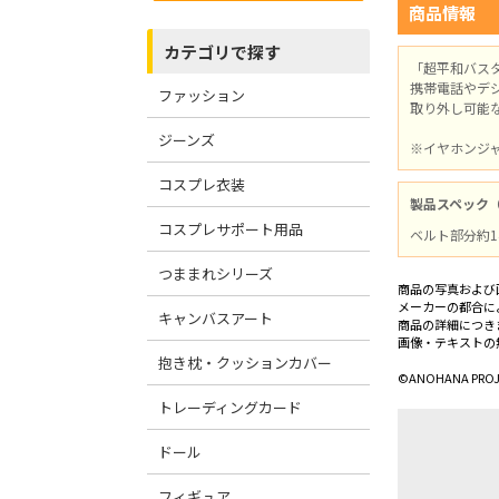
商品情報
カテゴリで探す
「超平和バス
携帯電話やデ
ファッション
取り外し可能な
ジーンズ
※イヤホンジ
コスプレ衣装
製品スペック
コスプレサポート用品
ベルト部分約1
つままれシリーズ
商品の写真および
メーカーの都合に
キャンバスアート
商品の詳細につき
画像・テキストの
抱き枕・クッションカバー
©ANOHANA PROJ
トレーディングカード
ドール
フィギュア