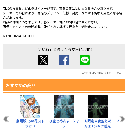
商品の写真および画像はイメージです。実際の商品とは異なる場合があります。
メーカーの都合により、商品のデザイン・仕様・発売日などは予告なく変更となる場
合があります。
商品の詳細につきましては、各メーカー様にお問い合わせください。
画像・テキストの無断転載、及びそれに準ずる行為を一切禁止いたします。
©ANOHANA PROJECT
「いいね」と思ったら友達に共有！
4531894533849 / 1833-0952
おすすめの商品
ョルダー
劇場版 あの花スト
夜空とめんまTシャ
★限定★夜空とめ
めんま
ト
ラップ
ツ
んまTシャツ蓄光