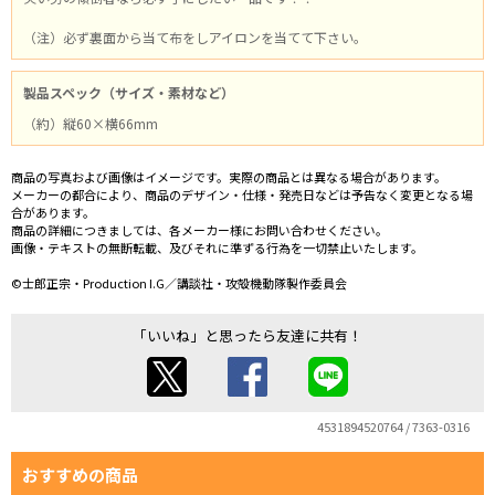
（注）必ず裏面から当て布をしアイロンを当てて下さい。
製品スペック（サイズ・素材など）
（約）縦60×横66mm
商品の写真および画像はイメージです。実際の商品とは異なる場合があります。
メーカーの都合により、商品のデザイン・仕様・発売日などは予告なく変更となる場
合があります。
商品の詳細につきましては、各メーカー様にお問い合わせください。
画像・テキストの無断転載、及びそれに準ずる行為を一切禁止いたします。
©士郎正宗・Production I.G／講談社・攻殻機動隊製作委員会
「いいね」と思ったら友達に共有！
4531894520764 / 7363-0316
おすすめの商品