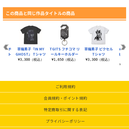
この商品と同じ作品タイトルの商品
素子とフチ
草薙素子『IN MY
TGITS フチコマ リ
草薙素子 ピクセル
★限定
ルダート
GHOST』 Tシャツ
ールキーホルダー
Tシャツ
ピクセ
ト
（XX
¥3,300（税込）
¥1,650（税込）
¥3,300（税込）
（税込）
¥3,
ご利用規約
会員規約・ポイント規約
特定商取引に関する表記
プライバシーポリシー