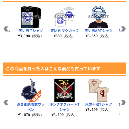
着式ワッ
笑い男 Tシャツ
笑い男 マグカップ
笑い男ARTシャツ
笑い男
ン
¥3,190（税込）
¥880（税込）
¥3,850（税込）
¥8
（税込）
この商品を買った人はこんな商品も買っています
蒼き鋼脱着式ワッ
キングオブハートT
東方不敗Tシャツ
調査兵
ペン
シャツ
¥3,190（税込）
¥1,870（税込）
¥3,190（税込）
¥1,