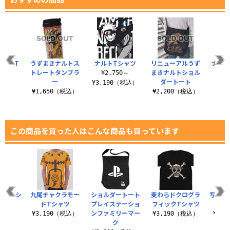
ルト T
うずまきナルトス
ナルトTシャツ
リニューアルうず
ナルト
ツ
トレートタンブラ
まきナルトショル
キー
¥2,750～
ー
ダートート
（税込）
¥7
¥3,190（税込）
¥1,650（税込）
¥2,200（税込）
この商品を買った人はこんな商品も買っています
イスTシ
九尾チャクラモー
ショルダートート
麦わらドクログラ
写輪眼
ツ
ドTシャツ
プレイステーショ
フィックTシャツ
ンファミリーマー
（税込）
¥3,190（税込）
¥3,190（税込）
¥3,
ク