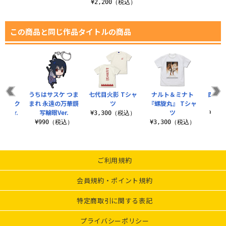
¥2,200（税込）
この商品と同じ作品タイトルの商品
ナルト
うちはサスケ つま
七代目火影 Tシャ
ナルト＆ミナト
四代目
ッジ ク
まれ 永遠の万華鏡
ツ
『螺旋丸』 Tシャ
Ver.
写輪眼Ver.
ツ
¥3,300（税込）
¥3,
税込）
¥990（税込）
¥3,300（税込）
ご利用規約
会員規約・ポイント規約
特定商取引に関する表記
プライバシーポリシー