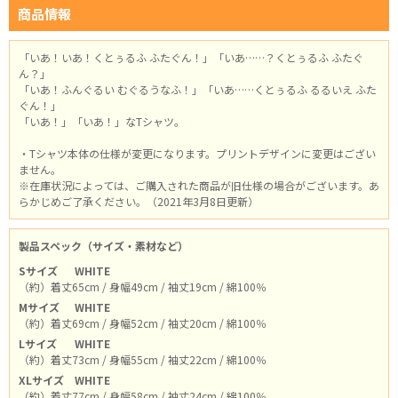
商品情報
「いあ！いあ！くとぅるふ ふたぐん！」「いあ……？くとぅるふ ふたぐ
ん？」
「いあ！ふんぐるい むぐるうなふ！」「いあ……くとぅるふ るるいえ ふた
ぐん！」
「いあ！」「いあ！」なTシャツ。
・Tシャツ本体の仕様が変更になります。プリントデザインに変更はござい
ません。
※在庫状況によっては、ご購入された商品が旧仕様の場合がございます。あ
らかじめご了承ください。（2021年3月8日更新）
製品スペック（サイズ・素材など）
Sサイズ
WHITE
（約）着丈65cm / 身幅49cm / 袖丈19cm / 綿100％
Mサイズ
WHITE
（約）着丈69cm / 身幅52cm / 袖丈20cm / 綿100％
Lサイズ
WHITE
（約）着丈73cm / 身幅55cm / 袖丈22cm / 綿100％
XLサイズ
WHITE
（約）着丈77cm / 身幅58cm / 袖丈24cm / 綿100％