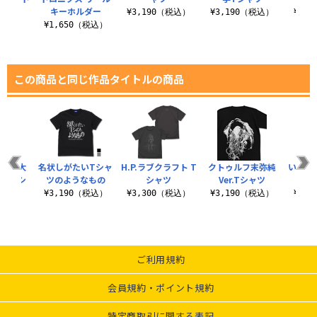
ャツ
キーホルダー
¥3,190（税込）
¥3,190（税込）
¥3,
（税込）
¥1,650（税込）
この商品と同じ作品タイトルの商品
ニック大
名状しがたいTシャ
H.P.ラブクラフト T
クトゥルフ末弥純
いあ！
部 Tシ
ツのようなもの
シャツ
Ver.Tシャツ
ツ
¥3,190（税込）
¥3,300（税込）
¥3,190（税込）
¥3,
（税込）
ご利用規約
会員規約・ポイント規約
特定商取引に関する表記