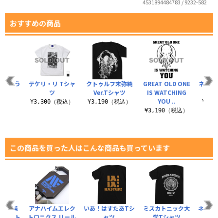
4531894484783 / 9232-582
おすすめの商品
気度を失う
テケリ・リ Tシャ
クトゥルフ末弥純
GREAT OLD ONE
ネクロ
ャツ
ツ
Ver.Tシャツ
IS WATCHING
YOU ..
（税込）
¥3,300（税込）
¥3,190（税込）
¥3,
¥3,190（税込）
この商品を買った人はこんな商品も買っています
フ末弥純
アナハイムエレク
いあ！はすたあTシ
ミスカトニック大
ネクロ
ルプリント
トロニクス リール
ャツ
学Tシャツ