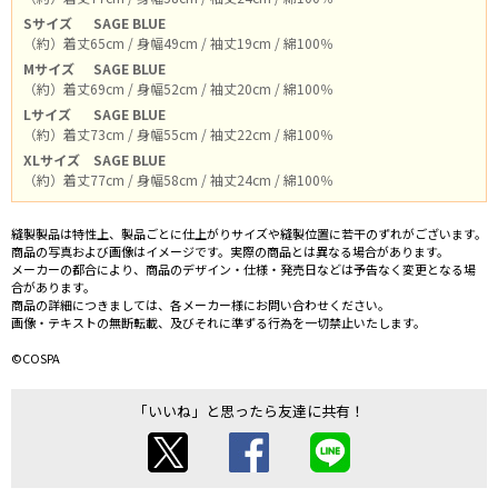
Sサイズ
SAGE BLUE
（約）着丈65cm / 身幅49cm / 袖丈19cm / 綿100％
Mサイズ
SAGE BLUE
（約）着丈69cm / 身幅52cm / 袖丈20cm / 綿100％
Lサイズ
SAGE BLUE
（約）着丈73cm / 身幅55cm / 袖丈22cm / 綿100％
XLサイズ
SAGE BLUE
（約）着丈77cm / 身幅58cm / 袖丈24cm / 綿100％
縫製製品は特性上、製品ごとに仕上がりサイズや縫製位置に若干のずれがございます。
商品の写真および画像はイメージです。実際の商品とは異なる場合があります。
メーカーの都合により、商品のデザイン・仕様・発売日などは予告なく変更となる場
合があります。
商品の詳細につきましては、各メーカー様にお問い合わせください。
画像・テキストの無断転載、及びそれに準ずる行為を一切禁止いたします。
©COSPA
「いいね」と思ったら友達に共有！