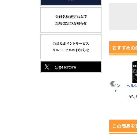
おすすめの
@geestore
ワ
セラスTシャツ
ヘルシングステンレ
ヤン・バレンタイン
ヘル
スマグカップ
ニットキャップ
¥3,190（税込）
¥1,430（税込）
¥3,300（税込）
¥8
この商品を