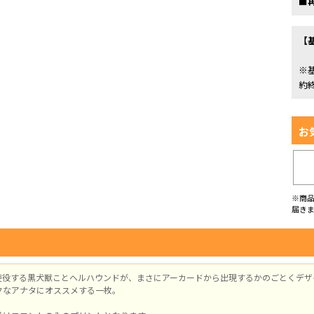
■
【
※
約
お
※商
届き
使役する黒犬獣ことヘルハウンドが、まさにアーカードから出現するかのごとくデザ
クなアナタにオススメする一枚。