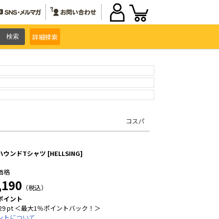
詳細
検索
コスパ
ウンドTシャツ [HELLSING]
価格
,190
（税込）
ポイント
29 pt ＜最大1％ポイントバック！＞
ントについて