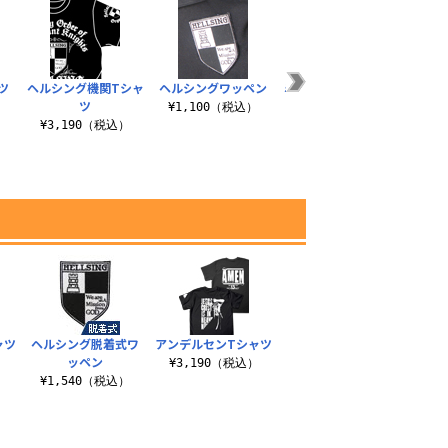
ツ
ヘルシング機関Tシャ
ヘルシングワッペン
ミスカトニック大学T
レヴ
ツ
シャツ
）
¥1,100（税込）
¥3,190（税込）
¥3,190（税込）
¥3
ャツ
ヘルシング脱着式ワ
アンデルセンTシャツ
ッペン
）
¥3,190（税込）
¥1,540（税込）