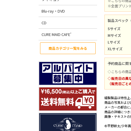
※こちらの商
※全面プリン
Blu-ray・DVD
製品スペック
CD
Sサイズ
CURE MAID CAFE’
Mサイズ
Lサイズ
商品カテゴリ一覧をみる
XLサイズ
予約商品に関
◇こちらの商
◇販売日の異
（販売日ごと
縫製製品は特性上
商品の写真および
メーカーの都合に
商品の詳細につき
画像・テキストの
©平野耕太/少年