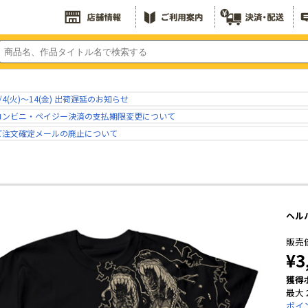
/4(火)～14(金) 出荷遅延のお知らせ
コンビニ・ペイジー決済の支払期限変更について
ご注文確定メールの廃止について
ヘルハ
販売
¥3
獲得
最大 
ポイ