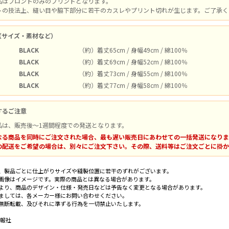
品はフロントのみのプリントとなります。
トの技法上、縫い目や脇下部分に若干のカスレやプリント切れが生じます。ご了承く
（サイズ・素材など）
BLACK
（約）着丈65cm / 身幅49cm / 綿100％
BLACK
（約）着丈69cm / 身幅52cm / 綿100％
BLACK
（約）着丈73cm / 身幅55cm / 綿100％
BLACK
（約）着丈77cm / 身幅58cm / 綿100％
するご注意
品は、販売後～1週間程度での発送となります。
なる商品を同時にご注文された場合、最も遅い販売日にあわせての一括発送になりま
の配送をご希望の場合は、別々にご注文下さい。その際、送料等はご注文ごとに掛か
、製品ごとに仕上がりサイズや縫製位置に若干のずれがございます。
画像はイメージです。実際の商品とは異なる場合があります。
より、商品のデザイン・仕様・発売日などは予告なく変更となる場合があります。
ましては、各メーカー様にお問い合わせください。
無断転載、及びそれに準ずる行為を一切禁止いたします。
画報社