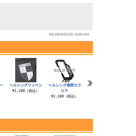
4531894365129 / 4195-494
ー
ヘルシングワッペン
ヘルシング機関カラ
ヘルシング機関モバ
アンデ
ビナ
イルポーチ
¥1,100（税込）
¥3
）
¥1,100（税込）
¥1,320（税込）