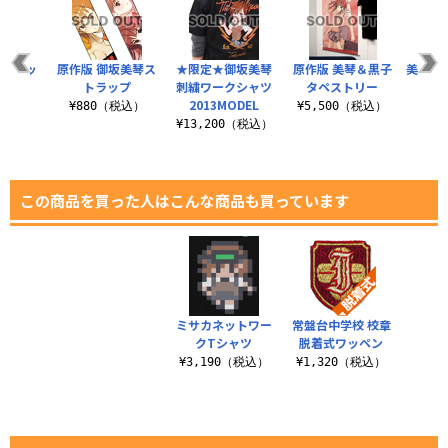
ストラッ
原作版 御坂美琴ス
★限定★御坂美琴
原作版 美琴＆黒子
美琴Lv
トラップ
刺繍ワークシャツ
タペストリー
¥8
2013MODEL
税込）
¥880（税込）
¥5,500（税込）
¥13,200（税込）
この商品を買った人はこんな商品も買っています
ミサカネットワー
常盤台中学校 校章
クTシャツ
脱着式ワッペン
¥3,190（税込）
¥1,320（税込）