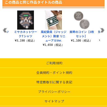
この商品と同じ作品タイトルの商品
Tシャツ
ミサカネットワー
風紀委員（ジャッジ
美琴のコイン【3枚
常盤台
.0
クTシャツ
メント）腕章 リニ
セット】
脱着
ューアルVer.
（税込）
¥3,190（税込）
¥1,100（税込）
¥1,
¥1,650（税込）
ご利用規約
会員規約・ポイント規約
特定商取引に関する表記
プライバシーポリシー
サイトマップ