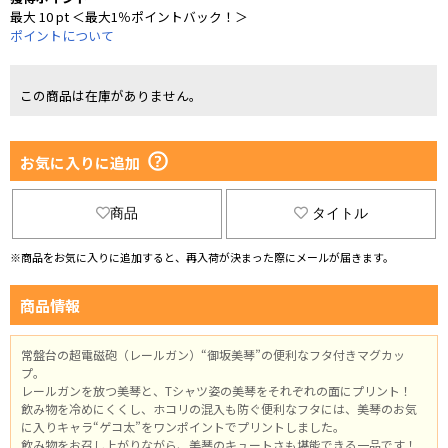
最大 10 pt ＜最大1％ポイントバック！＞
ポイントについて
この商品は在庫がありません。
お気に入りに追加
商品
タイトル
※商品をお気に入りに追加すると、再入荷が決まった際にメールが届きます。
商品情報
常盤台の超電磁砲（レールガン）“御坂美琴”の便利なフタ付きマグカッ
プ。
レールガンを放つ美琴と、Tシャツ姿の美琴をそれぞれの面にプリント！
飲み物を冷めにくくし、ホコリの混入も防ぐ便利なフタには、美琴のお気
に入りキャラ“ゲコ太”をワンポイントでプリントしました。
飲み物をお召し上がりながら、美琴のキュートさも堪能できる一品です！