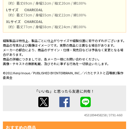
（約）着丈69cm / 身幅52cm / 袖丈20cm / 綿100％
Lサイズ
CHARCOAL
（約）着丈73cm / 身幅55cm / 袖丈22cm / 綿100％
XLサイズ
CHARCOAL
（約）着丈77cm / 身幅58cm / 袖丈24cm / 綿100％
縫製製品は特性上、製品ごとに仕上がりサイズや縫製位置に若干のずれがございます。
商品の写真および画像はイメージです。実際の商品とは異なる場合があります。
メーカーの都合により、商品のデザイン・仕様・発売日などは予告なく変更となる場
合があります。
商品の詳細につきましては、各メーカー様にお問い合わせください。
画像・テキストの無断転載、及びそれに準ずる行為を一切禁止いたします。
©2011 Kenji Inoue／PUBLISHED BY ENTERBRAIN, INC.／バカとテストと召喚獣2製作
委員会
「いいね」と思ったら友達に共有！
4531894458258 / 3791-A60
おすすめの商品