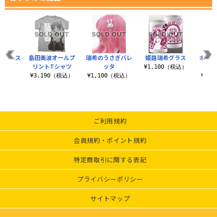
スケース
島田美波オールプ
瑞希のうさぎバレ
姫路瑞希グラス
木下
リントTシャツ
ッタ
税込）
¥1,100（税込）
¥3,190（税込）
¥1,100（税込）
¥2,
ご利用規約
会員規約・ポイント規約
特定商取引に関する表記
プライバシーポリシー
サイトマップ