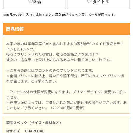
商品
タイトル
※商品をお気に入りに追加すると、再入荷が決まった際にメールが届きます。
商品情報
本来の学力は学年次席相当と言われる才女“姫路瑞希”のメイド服姿をデザ
インしたTシャツ。
後ろにプリントされた英文は、彼女の嫉妬深さを表現！？
彼女の一途な想いを受け止められるあなたに着てほしい一枚です。
※こちらの商品はフロントのみのプリントとなります。
※全面プリントの技法上、縫い目や脇下部分に若干のカスレやプリント切
れが生じます。ご了承ください。
・Tシャツ本体の仕様が変更になります。プリントデザインに変更はござい
ません。
※在庫状況によっては、ご購入された商品が旧仕様の場合がございます。あ
らかじめご了承ください。（2021年3月8日更新）
製品スペック（サイズ・素材など）
Mサイズ
CHARCOAL