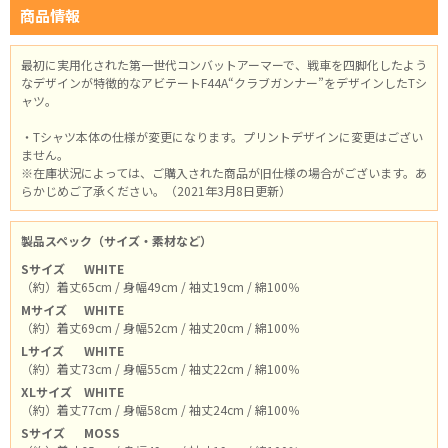
商品情報
最初に実用化された第一世代コンバットアーマーで、戦車を四脚化したよう
なデザインが特徴的なアビテートF44A“クラブガンナー”をデザインしたTシ
ャツ。
・Tシャツ本体の仕様が変更になります。プリントデザインに変更はござい
ません。
※在庫状況によっては、ご購入された商品が旧仕様の場合がございます。あ
らかじめご了承ください。（2021年3月8日更新）
製品スペック（サイズ・素材など）
Sサイズ
WHITE
（約）着丈65cm / 身幅49cm / 袖丈19cm / 綿100％
Mサイズ
WHITE
（約）着丈69cm / 身幅52cm / 袖丈20cm / 綿100％
Lサイズ
WHITE
（約）着丈73cm / 身幅55cm / 袖丈22cm / 綿100％
XLサイズ
WHITE
（約）着丈77cm / 身幅58cm / 袖丈24cm / 綿100％
Sサイズ
MOSS