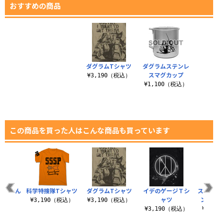
おすすめの商品
ダグラムTシャツ
ダグラムステンレ
スマグカップ
¥3,190（税込）
¥1,100（税込）
この商品を買った人はこんな商品も買っています
みません
科学特捜隊Tシャツ
ダグラムTシャツ
イデのゲージＴシ
スコー
ャツ
ャツ
ンテー
¥3,190（税込）
¥3,190（税込）
（税込）
¥3,190（税込）
¥3,