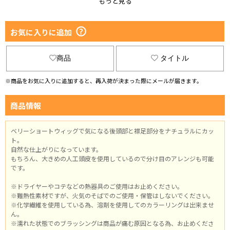
ブロンド
お気に入りに追加
選択する
商品
タイトル
シルバーホワイト
選択する
※商品をお気に入りに追加すると、再入荷が決まった際にメールが届きます。
パールブルー
商品情報
選択する
ベリーショートウィッグで気になる後頭部と襟足部分をナチュラルにカッ
ラベンダーパープル
ト。
自然な仕上がりになっています。
選択する
もちろん、大きめの人工頭皮を使用しているので分け目のアレンジも可能
です。
ミントグリーン
※ドライヤーやコテなどの熱器具のご使用はお止めください。
選択する
※難熱性素材ですが、火気のそばでのご使用・保管はしないでください。
※化学繊維を使用している為、溶剤を使用してのカラーリングは出来ませ
ん。
チェリーブラウン
※濡れた状態でのブラッシングは商品が痛む原因となる為、お止めくださ