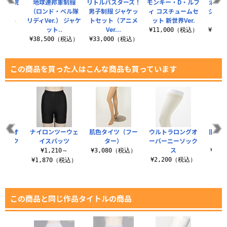
探偵学院
地球連邦軍制服
リトルバスターズ！
モンキー・D・ルフ
清澄高
 夏服
（ロンド・ベル隊
男子制服 ジャケッ
ィ コスチュームセ
ジャケ
リディVer.） ジャケ
トセット（アニメ
ット 新世界Ver.
0（税込）
ット..
Ver...
¥11,000（税込）
¥20,
¥38,500（税込）
¥33,000（税込）
この商品を買った人はこんな商品も買っています
ロングオ
ナイロンツーウェ
肌色タイツ（フー
ウルトラロングオ
旧タイ
ーソック
イスパッツ
ター）
ーバーニーソック
ス
¥1,210～
¥3,080（税込）
¥4,
（税込）
¥2,200（税込）
¥1,870（税込）
この商品と同じ作品タイトルの商品