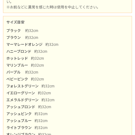
選択する
い。
※お肌などに異常を感じた時は使用を中止してください。
アプリコットレッド
サイズ目安
選択する
ブラック
約32cm
ブラウン
約32cm
ダークブラウン
マーマレードオレンジ
約32cm
選択する
ハニーブロンド
約32cm
ホットレッド
約32cm
イエローゴールド
マリンブルー
約32cm
選択する
パープル
約32cm
ベビーピンク
約32cm
ワインレッド
フォレストグリーン
約32cm
イエローグリーン
約32cm
選択する
エメラルドグリーン
約32cm
アッシュブロンド
約32cm
ダークブルー
アッシュピンク
約32cm
選択する
アッシュブルー
約32cm
ライトブラウン
約32cm
ダークパープル
オレンジブラウン
約32cm